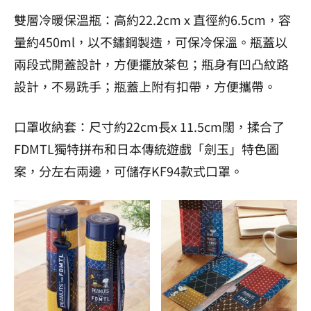
雙層冷暖保溫瓶：高約22.2cm x 直徑約6.5cm，容
量約450ml，以不鏽鋼製造，可保冷保溫。瓶蓋以
兩段式開蓋設計，方便擺放茶包；瓶身有凹凸紋路
設計，不易跣手；瓶蓋上附有扣帶，方便攜帶。
口罩收納套：尺寸約22cm長x 11.5cm闊，揉合了
FDMTL獨特拼布和日本傳統遊戲「劍玉」特色圖
案，分左右兩邊，可儲存KF94款式口罩。