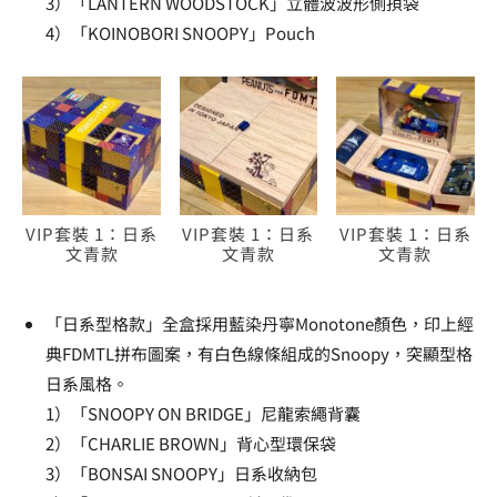
3）「LANTERN WOODSTOCK」立體波波形側孭袋
4）「KOINOBORI SNOOPY」Pouch
VIP套裝 1：日系
VIP套裝 1：日系
VIP套裝 1：日系
文青款
文青款
文青款
「日系型格款」全盒採用藍染丹寧Monotone顏色，印上經
典FDMTL拼布圖案，有白色線條組成的Snoopy，突顯型格
日系風格。
1）「SNOOPY ON BRIDGE」尼龍索繩背囊
2）「CHARLIE BROWN」背心型環保袋
3）「BONSAI SNOOPY」日系收納包