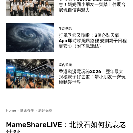
惠！媽媽同小朋友一齊踏上伸展台
展現自信與魅力
生活熱話
打風季節又嚟啦！3個必裝天氣
App 即時睇颱風路徑 規劃親子日程
更安心（附下載連結）
室內遊樂
香港動漫電玩節2026｜歷年最大
規模親子好去處！帶小朋友一齊玩
轉動漫世界