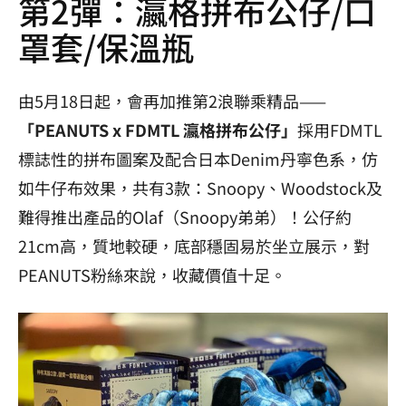
第2彈：瀛格拼布公仔/口
罩套/保溫瓶
由5月18日起，會再加推第2浪聯乘精品——
「PEANUTS x FDMTL 瀛格拼布公仔」
採用FDMTL
標誌性的拼布圖案及配合日本Denim丹寧色系，仿
如牛仔布效果，共有3款：Snoopy、Woodstock及
難得推出產品的Olaf（Snoopy弟弟）！公仔約
21cm高，質地較硬，底部穩固易於坐立展示，對
PEANUTS粉絲來說，收藏價值十足。