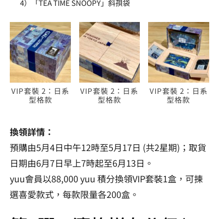
4）「TEA TIME SNOOPY」斜孭袋
VIP套裝 2：日系
VIP套裝 2：日系
VIP套裝 2：日系
型格款
型格款
型格款
換領詳情：
預購由5月4日中午12時至5月17日 (共2星期)；取貨
日期由6月7日早上7時起至6月13日。
yuu會員以88,000 yuu 積分換領VIP套裝1盒，可揀
選喜愛款式，每款限量各200盒。