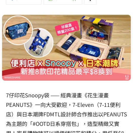
7仔印花Snoopy袋 —— 經典漫畫《花生漫畫
PEANUTS》一向大受歡迎，7-Eleven（7-11便利
店）與日本潮牌FDMTL設計師合作推出以PEANUTS
為主題的「#OOTD日系穿搭包」，造型精緻又實
用！家長購物時可以順便儲印花和積分，用低至$8