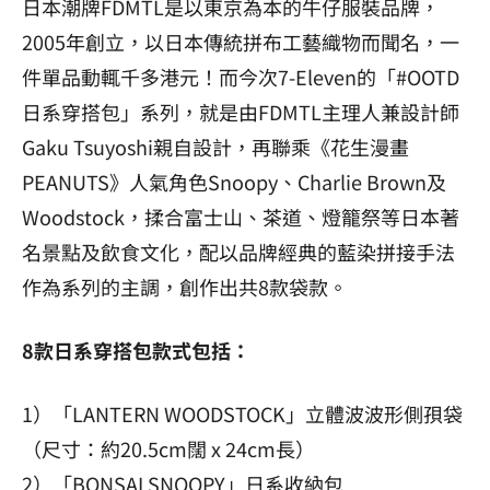
日本潮牌FDMTL是以東京為本的牛仔服裝品牌，
2005年創立，以日本傳統拼布工藝織物而聞名，一
件單品動輒千多港元！而今次7-Eleven的「#OOTD
日系穿搭包」系列，就是由FDMTL主理人兼設計師
Gaku Tsuyoshi親自設計，再聯乘《花生漫畫
PEANUTS》人氣角色Snoopy、Charlie Brown及
Woodstock，揉合富士山、茶道、燈籠祭等日本著
名景點及飲食文化，配以品牌經典的藍染拼接手法
作為系列的主調，創作出共8款袋款。
8款日系穿搭包款式包括：
1）「LANTERN WOODSTOCK」立體波波形側孭袋
（尺寸：約20.5cm闊 x 24cm長）
2）「BONSAI SNOOPY」日系收納包