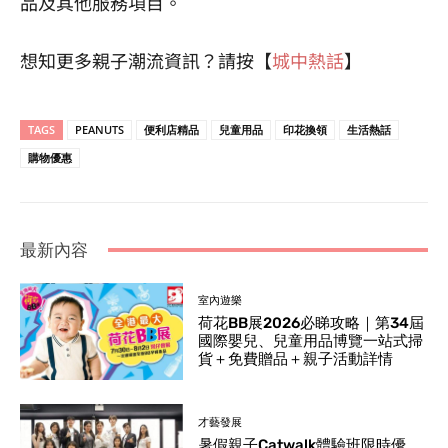
品及其他服務項目。
想知更多親子潮流資訊？請按【
城中熱話
】
TAGS
PEANUTS
便利店精品
兒童用品
印花換領
生活熱話
購物優惠
最新內容
室內遊樂
荷花BB展2026必睇攻略｜第34屆
國際嬰兒、兒童用品博覽一站式掃
貨＋免費贈品＋親子活動詳情
才藝發展
暑假親子Catwalk體驗班限時優