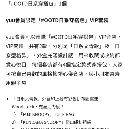
「#OOTD日系穿搭包」1個
yuu會員限定「#OOTD日系穿搭包」VIP套裝
yuu會員可以預購「#OOTD日系穿搭包」VIP套裝，
VIP套裝一共有2款，分別是「日系文青款」及「日
系型格款」，外盒充滿設計感，用來收藏或收納都
賞心悅目！每個套裝都有4個指定款式穿搭包，大家
可按自己喜歡的風格換領心儀套裝，與小朋友齊齊
用親子袋！
「日系文青款」外盒印上獨有彩色拼布圖案連
Woodstock，充滿活力感！
1）「FUJI SNOOPY」TOTE BAG
2）「KENDAMA SNOOPY」爬山繩斜孭袋