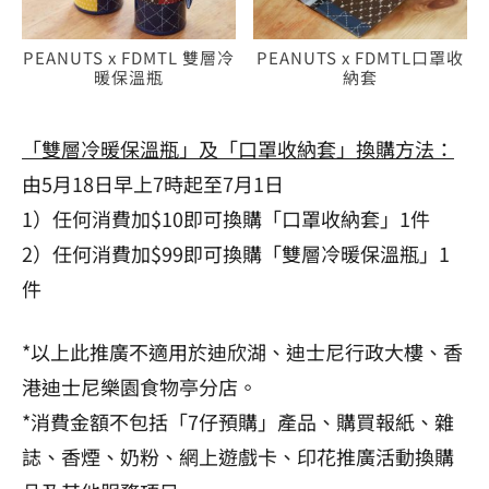
PEANUTS x FDMTL 雙層冷
PEANUTS x FDMTL口罩收
暖保溫瓶
納套
「雙層冷暖保溫瓶」及「口罩收納套」換購方法：
由5月18日早上7時起至7月1日
1）任何消費加$10即可換購「口罩收納套」1件
2）任何消費加$99即可換購「雙層冷暖保溫瓶」1
件
*以上此推廣不適用於迪欣湖、迪士尼行政大樓、香
港迪士尼樂園食物亭分店。
*消費金額不包括「7仔預購」產品、購買報紙、雜
誌、香煙、奶粉、網上遊戲卡、印花推廣活動換購