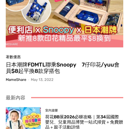
著數優惠
日本潮牌FDMTL聯乘Snoopy 7仔印花/yuu會
員$8起平換8款穿搭包
MameShare
-
May 13, 2022
最新內容
室內遊樂
荷花BB展2026必睇攻略｜第34屆國際
嬰兒、兒童用品博覽一站式掃貨＋免費贈
品＋親子活動詳情