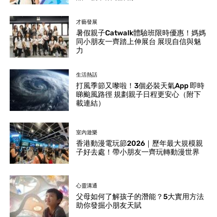
才藝發展
暑假親子Catwalk體驗班限時優惠！媽媽
同小朋友一齊踏上伸展台 展現自信與魅
力
生活熱話
打風季節又嚟啦！3個必裝天氣App 即時
睇颱風路徑 規劃親子日程更安心（附下
載連結）
室內遊樂
香港動漫電玩節2026｜歷年最大規模親
子好去處！帶小朋友一齊玩轉動漫世界
心靈溝通
父母如何了解孩子的潛能？5大實用方法
助你發掘小朋友天賦