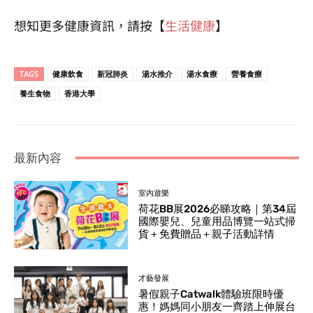
想知更多健康資訊，請按【
生活健康
】
TAGS
健康飲食
新冠肺炎
湯水推介
湯水食療
營養食療
養生食物
香港大學
最新內容
室內遊樂
荷花BB展2026必睇攻略｜第34屆
國際嬰兒、兒童用品博覽一站式掃
貨＋免費贈品＋親子活動詳情
才藝發展
暑假親子Catwalk體驗班限時優
惠！媽媽同小朋友一齊踏上伸展台