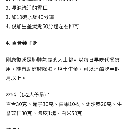
2. 浸泡洗淨的雲耳
3. 加10碗水煲40分鐘
4. 後加生薑煲煮60分鐘左右即可
4. 百合蓮子粥
剛康復或是肺脾氣虛的人士都可以每日早晚代餐食
用。能有助健脾除濕，培土生金，可以連續吃半個
月以上。
材料（1-2人份量)：
百合30克、蓮子30克、白果10枚、北沙參20克、生
薏苡仁30克、陳皮1塊、白米50克