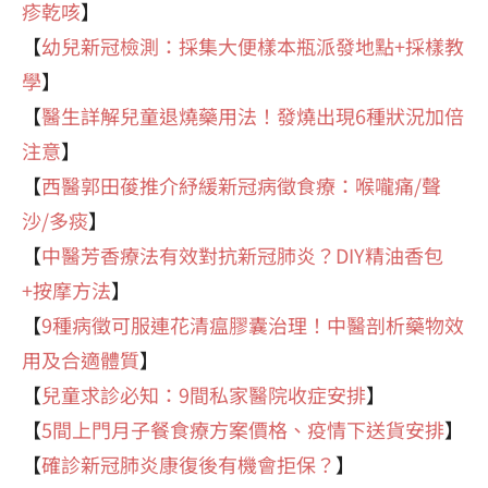
疹乾咳
】
【
幼兒新冠檢測：採集大便樣本瓶派發地點+採樣教
學
】
【
醫生詳解兒童退燒藥用法！發燒出現6種狀況加倍
注意
】
【
西醫郭田葰推介紓緩新冠病徵食療：喉嚨痛/聲
沙/多痰
】
【
中醫芳香療法有效對抗新冠肺炎？DIY精油香包
+按摩方法
】
【
9種病徵可服連花清瘟膠囊治理！中醫剖析藥物效
用及合適體質
】
【
兒童求診必知：9間私家醫院收症安排
】
【
5間上門月子餐食療方案價格、疫情下送貨安排
】
【
確診新冠肺炎康復後有機會拒保？
】