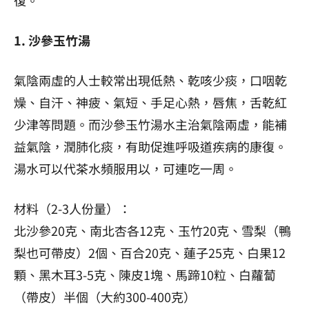
1. 沙參玉竹湯
氣陰兩虛的人士較常出現低熱、乾咳少痰，口咽乾
燥、自汗、神疲、氣短、手足心熱，唇焦，舌乾紅
少津等問題。而沙參玉竹湯水主治氣陰兩虛，能補
益氣陰，潤肺化痰，有助促進呼吸道疾病的康復。
湯水可以代茶水頻服用以，可連吃一周。
材料（2-3人份量）：
北沙參20克、南北杏各12克、玉竹20克、雪梨（鴨
梨也可帶皮）2個、百合20克、蓮子25克、白果12
顆、黑木耳3-5克、陳皮1塊、馬蹄10粒、白蘿蔔
（帶皮）半個（大約300-400克）