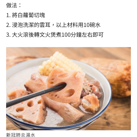
做法：
1. 將白蘿蔔切塊
2. 浸泡洗潔的雲耳，以上材料用10碗水
3. 大火滾後轉文火煲煮100分鐘左右即可
新冠肺炎湯水