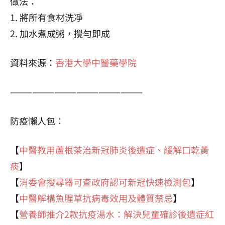
做法：
1. 將所有食材洗凈
2. 加水煮成粥，攪勻即成
資料來源：
香港大學中醫藥學院
——————————————————
防疫懶人包：
【
中醫教用蘆根茶治新冠肺炎後遺症、緩解口乾黃
痰
】
【
消委會搜尋器可查政府認可新冠快速檢測包
】
【
中醫解構魚腥草抗病毒效用及體質禁忌
】
【
營養師推介2款抗疫湯水：解決兒童確診後遺症紅