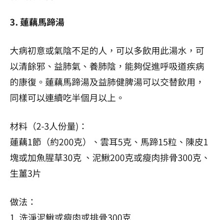
3. 蓮藕馬蹄湯
大病初意或氣陰不足的人，可以多飲用此湯水，可
以清餘邪、益肺氣、養肺陰，能夠促進呼吸道疾病
的康復。蓮藕馬蹄湯及益肺健脾湯可以交替飲用，
同樣可以連續吃半個月以上。
材料（2-3人份量)：
蓮藕1節（約200克）、雲耳5克、馬蹄15粒、陳皮1
塊或加魚腥草30克 、泥鰍200克或瘦肉排骨300克、
生薑3片
做法：
1. 洗淨泥鰍或瘦肉或排骨300克