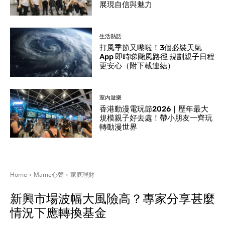
展現自信與魅力
生活熱話
打風季節又嚟啦！3個必裝天氣
App 即時睇颱風路徑 規劃親子日程
更安心（附下載連結）
室內遊樂
香港動漫電玩節2026｜歷年最大
規模親子好去處！帶小朋友一齊玩
轉動漫世界