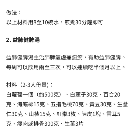
做法：
以上材料用8至10碗水，煎煮30分鐘即可
2. 益肺健脾湯
益肺健脾湯主治肺脾氣虛兼痰瘀，有助益肺健脾。
每周可以飲用兩至三次，可以連續吃半個月以上。
材料（2-3人份量)：
白蘿蔔一個（約500克）、白蓮子30克、百合20
克、海底椰15克、五指毛桃70克、黄豆30克、生薏
仁30克、山楂15克、紅棗3枚、陳皮1塊、雲耳5
克、瘦肉或排骨300克、生薑3片