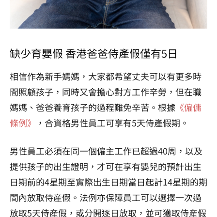
缺少育嬰假 香港爸爸侍產假僅有5日
相信作為新手媽媽，大家都希望丈夫可以有更多時
間照顧孩子，同時又會擔心對方工作辛勞，但在職
媽媽、爸爸養育孩子的過程難免辛苦。根據
《僱傭
條例》
，合資格男性員工可享有5天侍產假期。
男性員工必須在同一個僱主工作已超過40周，以及
提供孩子的出生證明，才可在享有嬰兒的預計出生
日期前的4星期至實際出生日期當日起計14星期的期
間內放取侍産假。法例亦保障員工可以選擇一次過
放取5天侍産假，或分開逐日放取，並可獲取侍産假