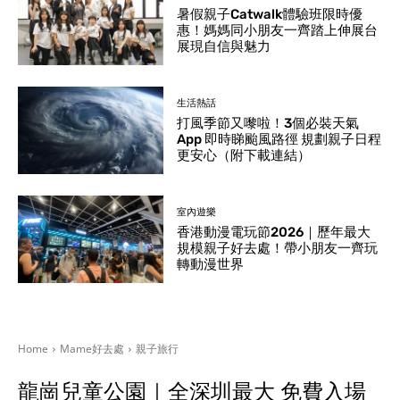
暑假親子Catwalk體驗班限時優
惠！媽媽同小朋友一齊踏上伸展台
展現自信與魅力
生活熱話
打風季節又嚟啦！3個必裝天氣
App 即時睇颱風路徑 規劃親子日程
更安心（附下載連結）
室內遊樂
香港動漫電玩節2026｜歷年最大
規模親子好去處！帶小朋友一齊玩
轉動漫世界