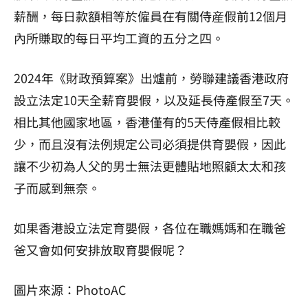
薪酬，每日款額相等於僱員在有關侍産假前12個月
內所賺取的每日平均工資的五分之四。
2024年《財政預算案》出爐前，勞聯建議香港政府
設立法定10天全薪育嬰假，以及延長侍產假至7天。
相比其他國家地區，香港僅有的5天侍產假相比較
少，而且沒有法例規定公司必須提供育嬰假，因此
讓不少初為人父的男士無法更體貼地照顧太太和孩
子而感到無奈。
如果香港設立法定育嬰假，各位在職媽媽和在職爸
爸又會如何安排放取育嬰假呢？
圖片來源：PhotoAC