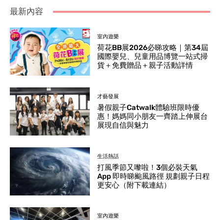
最新內容
室內遊樂
荷花BB展2026必睇攻略｜第34屆
國際嬰兒、兒童用品博覽一站式掃
貨＋免費贈品＋親子活動詳情
才藝發展
暑假親子Catwalk體驗班限時優
惠！媽媽同小朋友一齊踏上伸展台
展現自信與魅力
生活熱話
打風季節又嚟啦！3個必裝天氣
App 即時睇颱風路徑 規劃親子日程
更安心（附下載連結）
室內遊樂