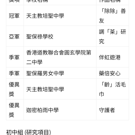
「除除」善
冠軍
天主教培聖中學
友
調「茶」研
亞軍
聖保祿學校
究
香港道教聯合會圓玄學院第
季軍
伴虹遊港
二中學
季軍
聖保羅男女中學
藥倍安心
優異
「齡」活毛
天主教培聖中學
獎
巾
優異
迦密柏雨中學
守護者
獎
初中組 (研究項目)