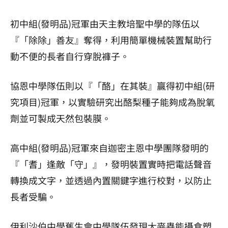
初中組(發明品)冠軍由天主教培聖中學的隊伍以
『「除除」善友』奪得，利用簡單機械裝置幫助行
動不便的長者自行穿脫褲子。
協恩中學隊伍則以『「酪」在其裝』贏得初中組(研
究項目)冠軍，以實驗研究出酪梨種子能夠成為脫氧
劑並可製成天然包裝膜。
高中組(發明品)冠軍來自迦密主恩中學團隊發明的
『「耆」逢敵「守」』，發明裝置實時把電話聲音
轉換成文字，並透過內置關鍵字進行校對，以防止
長者受騙。
伊利沙伯中學舊生會中學隊伍發現大麥蟲能攝食塑