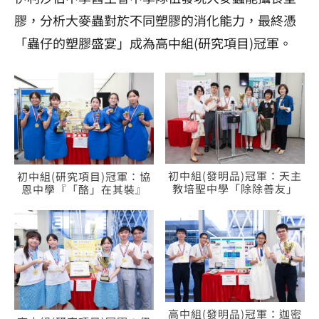
膠，分析大麥蟲對於不同塑膠的消化能力，最終憑
「蟲仔的塑膠盛宴」成為高中組(研究項目)冠軍。
初中組(發明品)冠軍：天主
初中組(研究項目)冠軍：協
教培聖中學「除除善友」
恩中學『「酪」在其裝』
高中組(發明品)冠軍：迦密