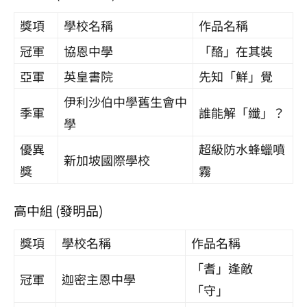
獎項
學校名稱
作品名稱
冠軍
協恩中學
「酪」在其裝
亞軍
英皇書院
先知「鮮」覺
伊利沙伯中學舊生會中
季軍
誰能解「纖」？
學
優異
超級防水蜂蠟噴
新加坡國際學校
獎
霧
高中組 (發明品)
獎項
學校名稱
作品名稱
「耆」逢敵
冠軍
迦密主恩中學
「守」