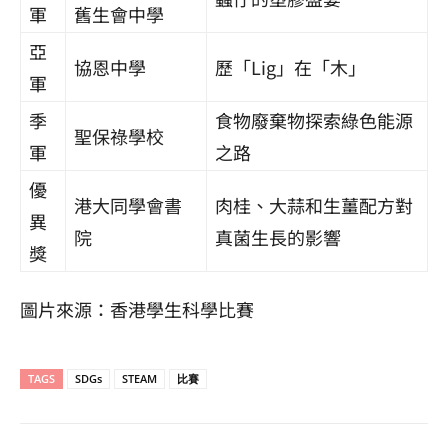
軍
舊生會中學
亞
協恩中學
歷「Lig」在「木」
軍
季
食物廢棄物探索綠色能源
聖保祿學校
軍
之路
優
港大同學會書
肉桂、大蒜和生薑配方對
異
院
真菌生長的影響
獎
圖片來源：香港學生科學比賽
TAGS
SDGs
STEAM
比賽