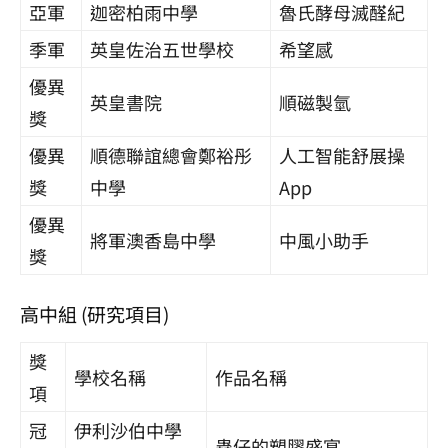
亞軍
迦密柏雨中學
魯氏酵母滅醛紀
季軍
英皇佐治五世學校
希望感
優異
英皇書院
順磁製氫
獎
優異
順德聯誼總會鄭裕彤
人工智能舒展操
獎
中學
App
優異
將軍澳香島中學
中風小助手
獎
高中組 (研究項目)
獎
學校名稱
作品名稱
項
冠
伊利沙伯中學
蟲仔的塑膠盛宴