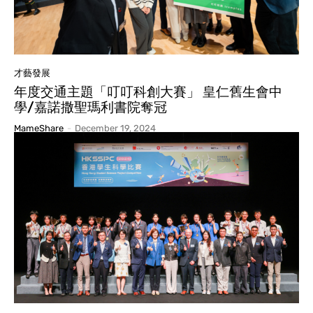
才藝發展
年度交通主題「叮叮科創大賽」 皇仁舊生會中
學/嘉諾撒聖瑪利書院奪冠
MameShare
-
December 19, 2024