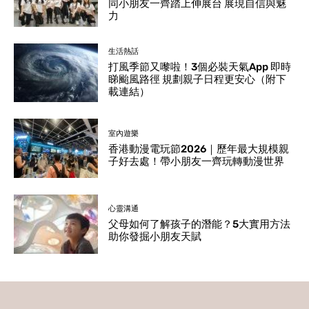
同小朋友一齊踏上伸展台 展現自信與魅
力
生活熱話
打風季節又嚟啦！3個必裝天氣App 即時
睇颱風路徑 規劃親子日程更安心（附下
載連結）
室內遊樂
香港動漫電玩節2026｜歷年最大規模親
子好去處！帶小朋友一齊玩轉動漫世界
心靈溝通
父母如何了解孩子的潛能？5大實用方法
助你發掘小朋友天賦