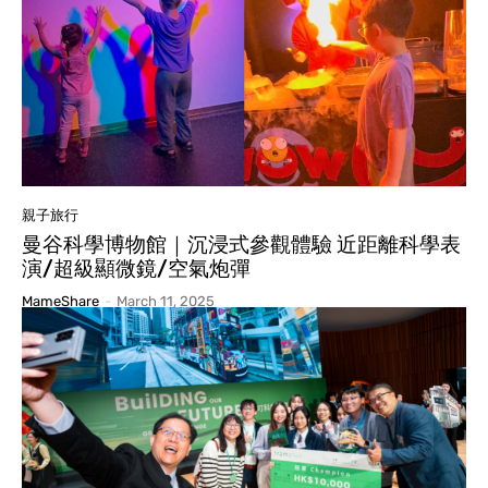
親子旅行
曼谷科學博物館｜沉浸式參觀體驗 近距離科學表
演/超級顯微鏡/空氣炮彈
MameShare
-
March 11, 2025