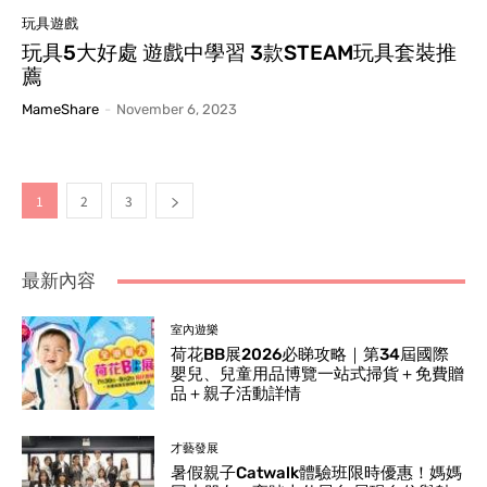
玩具遊戲
玩具5大好處 遊戲中學習 3款STEAM玩具套裝推
薦
MameShare
-
November 6, 2023
1
2
3
最新內容
室內遊樂
荷花BB展2026必睇攻略｜第34屆國際
嬰兒、兒童用品博覽一站式掃貨＋免費贈
品＋親子活動詳情
才藝發展
暑假親子Catwalk體驗班限時優惠！媽媽