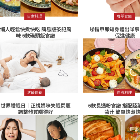
自煮料理
餐單食療
懶人輕鬆快煮快吃 簡易版茶記風
睇指甲即知身體出咩事
味 6款碟頭飯食譜
促進健康
逆齡保養
自煮料理
世界睡眠日｜正視媽咪失眠問題
6款長通粉食譜 搭配蔬
調整體質瞓得好
醬汁 簡單快煮