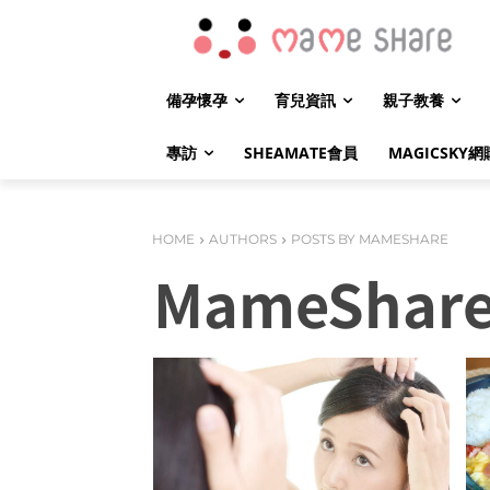
備孕懷孕
育兒資訊
親子教養
專訪
SHEAMATE會員
MAGICSKY網
HOME
AUTHORS
POSTS BY MAMESHARE
MameShar