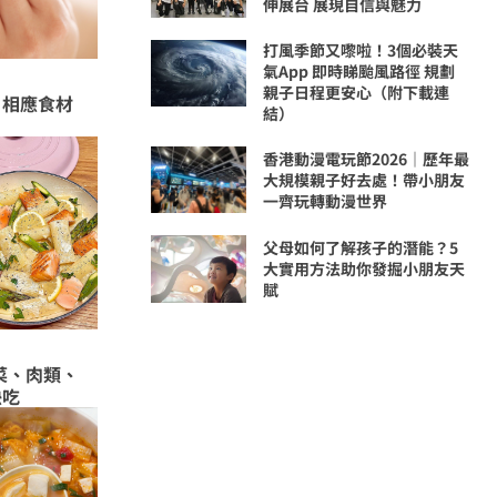
伸展台 展現自信與魅力
打風季節又嚟啦！3個必裝天
氣App 即時睇颱風路徑 規劃
親子日程更安心（附下載連
 相應食材
結）
香港動漫電玩節2026｜歷年最
大規模親子好去處！帶小朋友
一齊玩轉動漫世界
父母如何了解孩子的潛能？5
大實用方法助你發掘小朋友天
賦
菜、肉類、
快吃