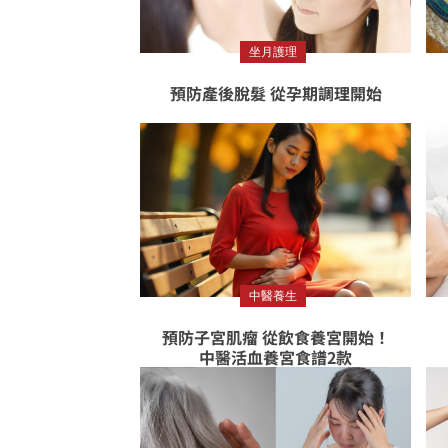
坐月護理
預防產後脫髮 從孕期調理開始
中醫養生
預防子宮肌瘤 從飲食養宮開始！
中醫活血養宮食譜2款