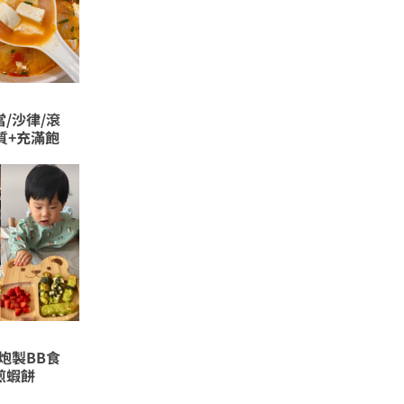
/沙律/滾
質+充滿飽
炮製BB食
煎蝦餅