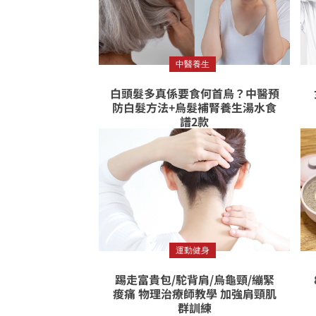
中醫養生
白頭髮多真係要食何首烏？中醫預
防白髮方法+烏髮補腎養生湯水食
譜2款
運動健身
踢走富貴包/駝背肩/烏龜頸/繃緊
痠痛 物理治療師教學 加強肩頸肌
群訓練