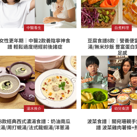
中醫養生
自煮料理
女性更年期｜中醫2款養陰寧神食
豆腐食譜8款｜營養便當
譜 輕鬆過度絕經前後諸症
湯/無米炒飯 豐富蛋白
足感
湯水推介
幼兒食譜
8款經典西式濃湯食譜：奶油南瓜
波菜食譜｜關宛珊親手
湯/周打蜆湯/法式龍蝦湯/洋蔥湯
譜 波菜雞肉薯條+