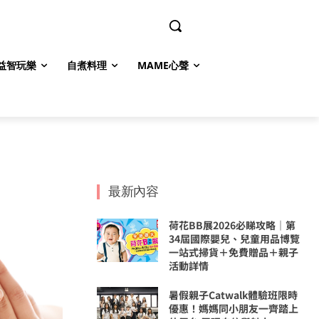
益智玩樂
自煮料理
MAME心聲
最新內容
荷花BB展2026必睇攻略｜第
34屆國際嬰兒、兒童用品博覽
一站式掃貨＋免費贈品＋親子
活動詳情
暑假親子Catwalk體驗班限時
優惠！媽媽同小朋友一齊踏上