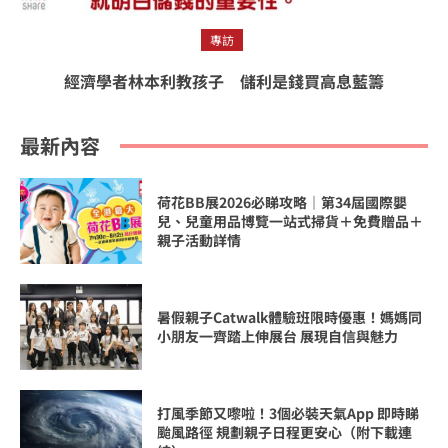
專訪
經濟學者林本利教孩子 儲利是錢買高息藍籌
最新內容
荷花BB展2026必睇攻略｜第34屆國際嬰
兒、兒童用品博覽一站式掃貨＋免費贈品＋
親子活動詳情
暑假親子Catwalk體驗班限時優惠！媽媽同
小朋友一齊踏上伸展台 展現自信與魅力
打風季節又嚟啦！3個必裝天氣App 即時睇
颱風路徑 規劃親子日程更安心（附下載連