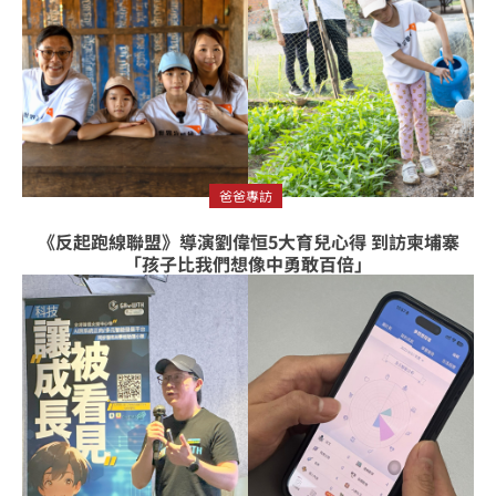
爸爸專訪
《反起跑線聯盟》導演劉偉恒5大育兒心得 到訪柬埔寨
「孩子比我們想像中勇敢百倍」