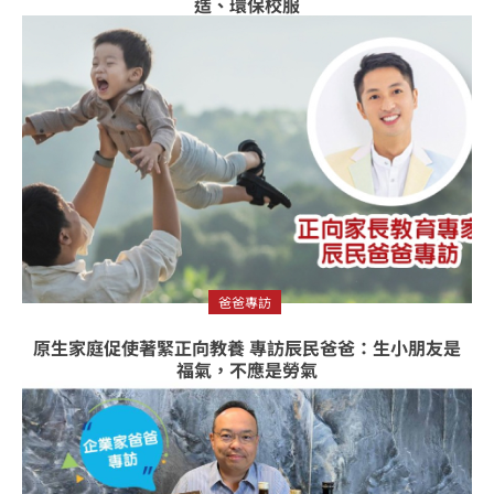
造、環保校服
爸爸專訪
原生家庭促使著緊正向教養 專訪辰民爸爸：生小朋友是
福氣，不應是勞氣