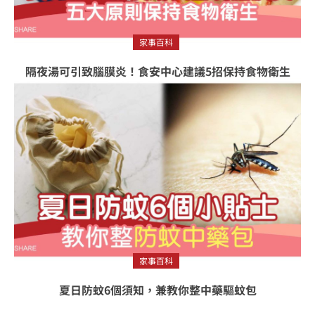
家事百科
隔夜湯可引致腦膜炎！食安中心建議5招保持食物衛生
家事百科
夏日防蚊6個須知，兼教你整中藥驅蚊包