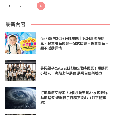
4
5
6
最新內容
荷花BB展2026必睇攻略｜第34屆國際嬰
兒、兒童用品博覽一站式掃貨＋免費贈品＋
親子活動詳情
暑假親子Catwalk體驗班限時優惠！媽媽同
小朋友一齊踏上伸展台 展現自信與魅力
打風季節又嚟啦！3個必裝天氣App 即時睇
颱風路徑 規劃親子日程更安心（附下載連
結）