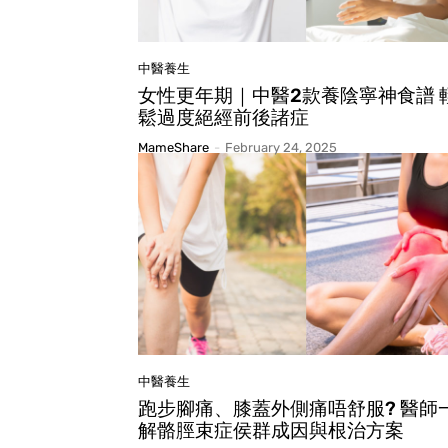
中醫養生
女性更年期｜中醫2款養陰寧神食譜 
鬆過度絕經前後諸症
MameShare
-
February 24, 2025
中醫養生
跑步腳痛、膝蓋外側痛唔舒服? 醫師
解骼脛束症侯群成因與根治方案