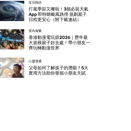
生活熱話
打風季節又嚟啦！3個必裝天氣
App 即時睇颱風路徑 規劃親子
日程更安心（附下載連結）
室內遊樂
香港動漫電玩節2026｜歷年最
大規模親子好去處！帶小朋友一
齊玩轉動漫世界
心靈溝通
父母如何了解孩子的潛能？5大
實用方法助你發掘小朋友天賦