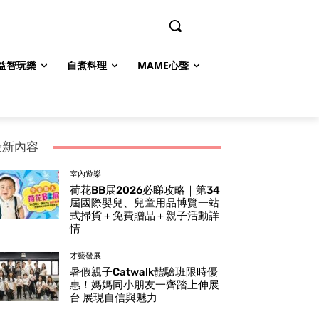
益智玩樂
自煮料理
MAME心聲
最新內容
室內遊樂
荷花BB展2026必睇攻略｜第34
屆國際嬰兒、兒童用品博覽一站
式掃貨＋免費贈品＋親子活動詳
情
才藝發展
暑假親子Catwalk體驗班限時優
惠！媽媽同小朋友一齊踏上伸展
台 展現自信與魅力