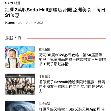
MAME精選
紅磡2萬呎Soda Mall旗艦店 網羅亞洲美食＋每日
$1優惠
Mameshare
-
April 9, 2021
最新內容
室內遊樂
荷花BB展2026必睇攻略｜第34屆國際
嬰兒、兒童用品博覽一站式掃貨＋免費贈
品＋親子活動詳情
才藝發展
暑假親子Catwalk體驗班限時優惠！媽媽
同小朋友一齊踏上伸展台 展現自信與魅
力
生活熱話
打風季節又嚟啦！3個必裝天氣App 即時