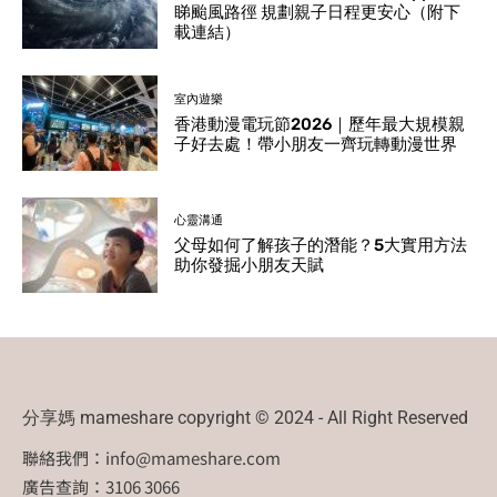
睇颱風路徑 規劃親子日程更安心（附下
載連結）
室內遊樂
香港動漫電玩節2026｜歷年最大規模親
子好去處！帶小朋友一齊玩轉動漫世界
心靈溝通
父母如何了解孩子的潛能？5大實用方法
助你發掘小朋友天賦
分享媽 mameshare copyright © 2024 - All Right Reserved
聯絡我們：
info@mameshare.com
廣告查詢：3106 3066