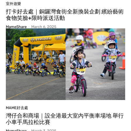
室外遊樂
打卡好去處｜銅鑼灣食街全新換裝企劃 繽紛藝術
食物笑臉+限時派送活動
MameShare
-
March 6, 2025
MAME好去處
灣仔合和商場｜設全港最大室內平衡車場地 舉行
小車手馬拉松比賽
MameShare
-
March 3, 2025