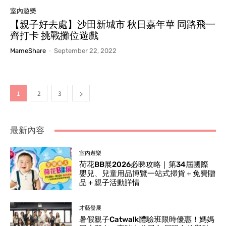
室內遊樂
【親子好去處】沙田新城市 秋日嘉年華 同路飛一
齊打卡 挑戰攤位遊戲
MameShare
-
September 22, 2022
1
2
3
最新內容
室內遊樂
荷花BB展2026必睇攻略｜第34屆國際
嬰兒、兒童用品博覽一站式掃貨＋免費贈
品＋親子活動詳情
才藝發展
暑假親子Catwalk體驗班限時優惠！媽媽