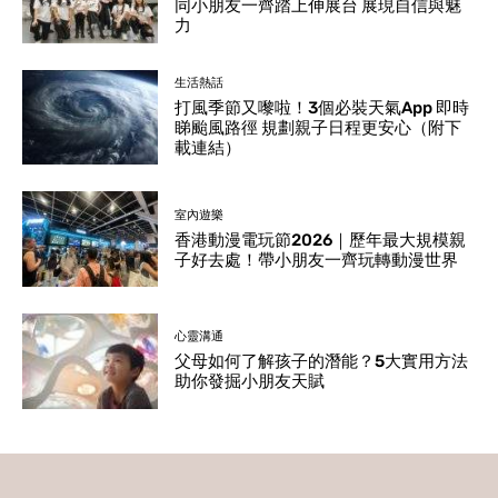
同小朋友一齊踏上伸展台 展現自信與魅
力
生活熱話
打風季節又嚟啦！3個必裝天氣App 即時
睇颱風路徑 規劃親子日程更安心（附下
載連結）
室內遊樂
香港動漫電玩節2026｜歷年最大規模親
子好去處！帶小朋友一齊玩轉動漫世界
心靈溝通
父母如何了解孩子的潛能？5大實用方法
助你發掘小朋友天賦