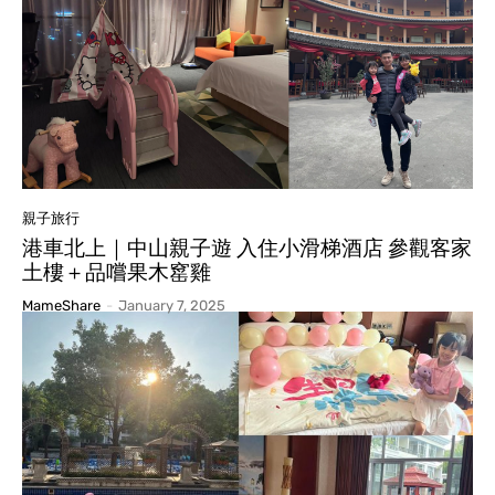
親子旅行
港車北上｜中山親子遊 入住小滑梯酒店 參觀客家
土樓＋品嚐果木窰雞
MameShare
-
January 7, 2025