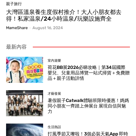
親子旅行
大灣區溫泉養生度假村推介！大人小朋友都去
得！私家温泉/24小時温泉/玩樂設施齊全
MameShare
-
August 16, 2024
最新內容
室內遊樂
荷花BB展2026必睇攻略｜第34屆國際
嬰兒、兒童用品博覽一站式掃貨＋免費贈
品＋親子活動詳情
才藝發展
暑假親子Catwalk體驗班限時優惠！媽媽
同小朋友一齊踏上伸展台 展現自信與魅
力
生活熱話
打風季節又嚟啦！3個必裝天氣App 即時