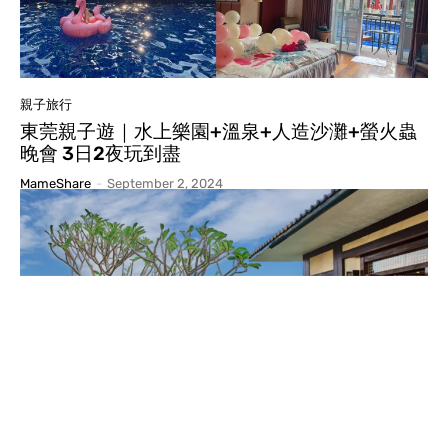
親子旅行
東莞親子遊｜水上樂園+溫泉+人造沙灘+螢火蟲
晚會 3日2夜玩到盡
MameShare
-
September 2, 2024