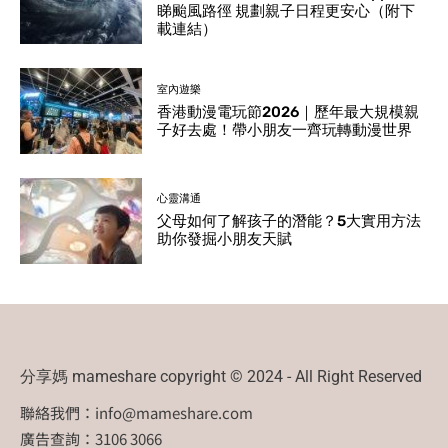
睇颱風路徑 規劃親子日程更安心（附下
載連結）
室內遊樂
香港動漫電玩節2026｜歷年最大規模親
子好去處！帶小朋友一齊玩轉動漫世界
心靈溝通
父母如何了解孩子的潛能？5大實用方法
助你發掘小朋友天賦
分享媽 mameshare copyright © 2024 - All Right Reserved
聯絡我們：
info@mameshare.com
廣告查詢：3106 3066