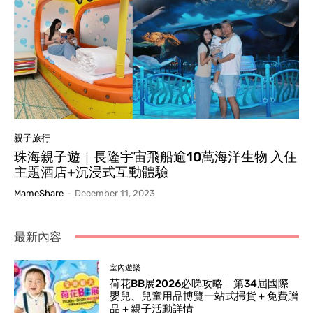
親子旅行
珠海親子遊｜長隆宇宙飛船逾10萬海洋生物 入住
主題酒店+沉浸式互動體驗
MameShare
-
December 11, 2023
最新內容
室內遊樂
荷花BB展2026必睇攻略｜第34屆國際
嬰兒、兒童用品博覽一站式掃貨＋免費贈
品＋親子活動詳情