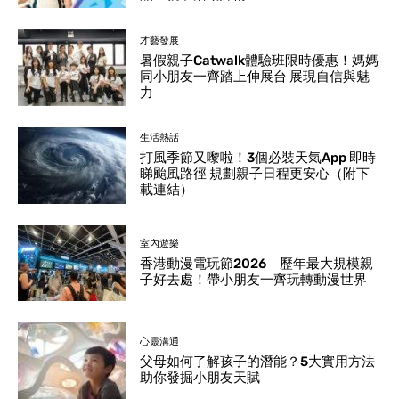
才藝發展
暑假親子Catwalk體驗班限時優惠！媽媽
同小朋友一齊踏上伸展台 展現自信與魅
力
生活熱話
打風季節又嚟啦！3個必裝天氣App 即時
睇颱風路徑 規劃親子日程更安心（附下
載連結）
室內遊樂
香港動漫電玩節2026｜歷年最大規模親
子好去處！帶小朋友一齊玩轉動漫世界
心靈溝通
父母如何了解孩子的潛能？5大實用方法
助你發掘小朋友天賦