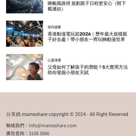
睇颱風路徑 規劃親子日程更安心（附下
載連結）
室內遊樂
香港動漫電玩節2026｜歷年最大規模親
子好去處！帶小朋友一齊玩轉動漫世界
心靈溝通
父母如何了解孩子的潛能？5大實用方法
助你發掘小朋友天賦
分享媽 mameshare copyright © 2024 - All Right Reserved
聯絡我們：
info@mameshare.com
廣告查詢：3106 3066