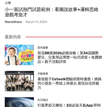
小學
小一面試熱門試題範例：看圖說故事+邏輯思維
遊戲考急才
MameShare
-
March 11, 2024
最新內容
室內遊樂
荷花BB展2026必睇攻略｜第34屆國際
嬰兒、兒童用品博覽一站式掃貨＋免費贈
品＋親子活動詳情
才藝發展
暑假親子Catwalk體驗班限時優惠！媽媽
同小朋友一齊踏上伸展台 展現自信與魅
力
生活熱話
打風季節又嚟啦！3個必裝天氣App 即時