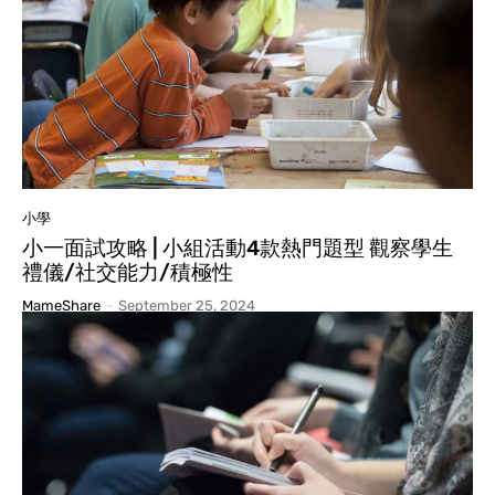
小學
小一面試攻略 | 小組活動4款熱門題型 觀察學生
禮儀/社交能力/積極性
MameShare
-
September 25, 2024