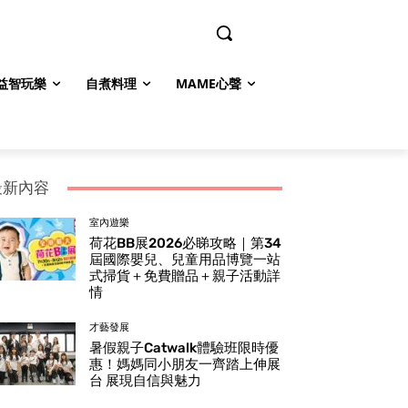
益智玩樂
自煮料理
MAME心聲
最新內容
室內遊樂
荷花BB展2026必睇攻略｜第34
屆國際嬰兒、兒童用品博覽一站
式掃貨＋免費贈品＋親子活動詳
情
才藝發展
暑假親子Catwalk體驗班限時優
惠！媽媽同小朋友一齊踏上伸展
台 展現自信與魅力