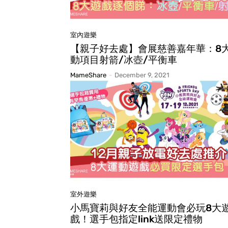
室內遊樂
【親子好去處】會展慈善嘉年華：8
動項目射箭/冰壺/平衡車
MameShare
-
December 9, 2021
室外遊樂
小馬寶莉與好友全能運動會必玩8大
戲！選手包指定link送限定禮物