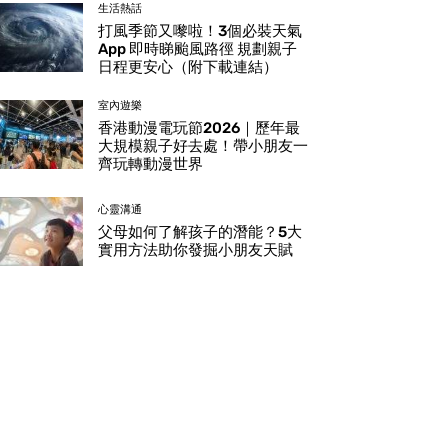
生活熱話
打風季節又嚟啦！3個必裝天氣
App 即時睇颱風路徑 規劃親子
日程更安心（附下載連結）
室內遊樂
香港動漫電玩節2026｜歷年最
大規模親子好去處！帶小朋友一
齊玩轉動漫世界
心靈溝通
父母如何了解孩子的潛能？5大
實用方法助你發掘小朋友天賦