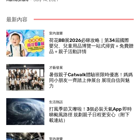
最新內容
室內遊樂
荷花BB展2026必睇攻略｜第34屆國際
嬰兒、兒童用品博覽一站式掃貨＋免費贈
品＋親子活動詳情
才藝發展
暑假親子Catwalk體驗班限時優惠！媽媽
同小朋友一齊踏上伸展台 展現自信與魅
力
生活熱話
打風季節又嚟啦！3個必裝天氣App 即時
睇颱風路徑 規劃親子日程更安心（附下
載連結）
室內遊樂