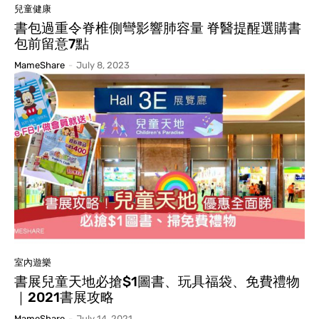
兒童健康
書包過重令脊椎側彎影響肺容量 脊醫提醒選購書
包前留意7點
MameShare
-
July 8, 2023
室內遊樂
書展兒童天地必搶$1圖書、玩具福袋、免費禮物
｜2021書展攻略
MameShare
-
July 14, 2021