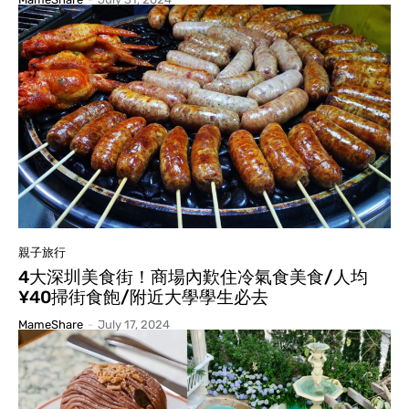
親子旅行
4大深圳美食街！商場內歎住冷氣食美食/人均
¥40掃街食飽/附近大學學生必去
MameShare
-
July 17, 2024