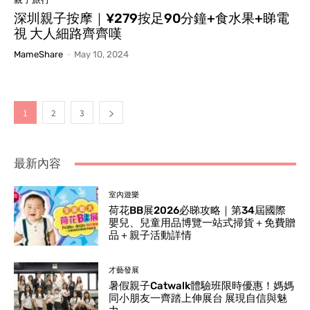
深圳親子按摩｜¥279按足90分鐘+食水果+睇電
視 大人細路齊齊嘆
MameShare
-
May 10, 2024
1
2
3
最新內容
室內遊樂
荷花BB展2026必睇攻略｜第34屆國際
嬰兒、兒童用品博覽一站式掃貨＋免費贈
品＋親子活動詳情
才藝發展
暑假親子Catwalk體驗班限時優惠！媽媽
同小朋友一齊踏上伸展台 展現自信與魅