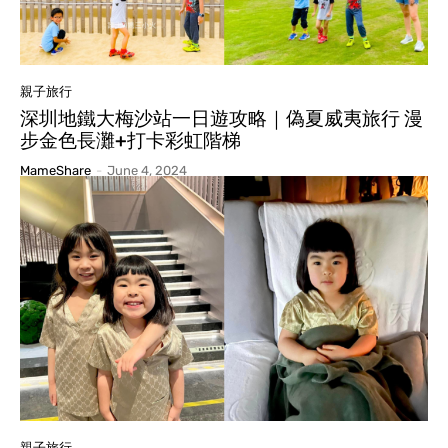
親子旅行
深圳地鐵大梅沙站一日遊攻略｜偽夏威夷旅行 漫
步金色長灘+打卡彩虹階梯
MameShare
-
June 4, 2024
親子旅行