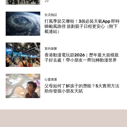
力
生活熱話
打風季節又嚟啦！3個必裝天氣App 即時
睇颱風路徑 規劃親子日程更安心（附下
載連結）
室內遊樂
香港動漫電玩節2026｜歷年最大規模親
子好去處！帶小朋友一齊玩轉動漫世界
心靈溝通
父母如何了解孩子的潛能？5大實用方法
助你發掘小朋友天賦