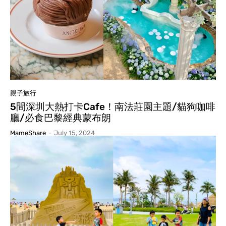
親子旅行
5間深圳大熱打卡Cafe！南法莊園主題/貓狗咖啡
廳/必食巴黎經典蒙布朗
MameShare
-
July 15, 2024