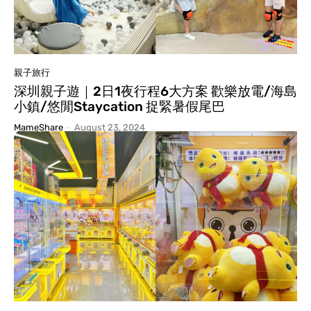
親子旅行
深圳親子遊｜2日1夜行程6大方案 歡樂放電/海島
小鎮/悠閒Staycation 捉緊暑假尾巴
MameShare
-
August 23, 2024