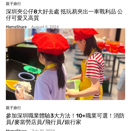
親子旅行
深圳夾公仔8大好去處 抵玩易夾出一車戰利品 公
仔可愛又高質
MameShare
-
August 5, 2024
親子旅行
參加深圳職業體驗3大方法！10+職業可選！消防
員/麥當勞店員/飛行員/銀行家
MameShare
-
July 31, 2024