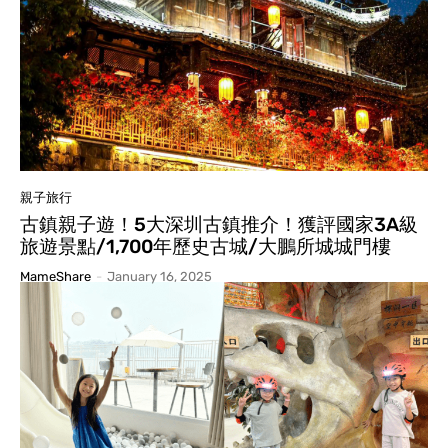
親子旅行
古鎮親子遊！5大深圳古鎮推介！獲評國家3A級
旅遊景點/1,700年歷史古城/大鵬所城城門樓
MameShare
-
January 16, 2025