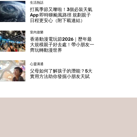
生活熱話
打風季節又嚟啦！3個必裝天氣
App 即時睇颱風路徑 規劃親子
日程更安心（附下載連結）
室內遊樂
香港動漫電玩節2026｜歷年最
大規模親子好去處！帶小朋友一
齊玩轉動漫世界
心靈溝通
父母如何了解孩子的潛能？5大
實用方法助你發掘小朋友天賦