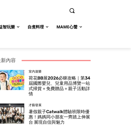
益智玩樂
自煮料理
MAME心聲
最新內容
室內遊樂
荷花BB展2026必睇攻略｜第34
屆國際嬰兒、兒童用品博覽一站
式掃貨＋免費贈品＋親子活動詳
情
才藝發展
暑假親子Catwalk體驗班限時優
惠！媽媽同小朋友一齊踏上伸展
台 展現自信與魅力