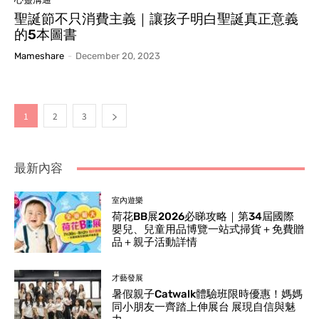
聖誕節不只消費主義｜讓孩子明白聖誕真正意義
的5本圖書
Mameshare
-
December 20, 2023
1
2
3
最新內容
室內遊樂
荷花BB展2026必睇攻略｜第34屆國際
嬰兒、兒童用品博覽一站式掃貨＋免費贈
品＋親子活動詳情
才藝發展
暑假親子Catwalk體驗班限時優惠！媽媽
同小朋友一齊踏上伸展台 展現自信與魅