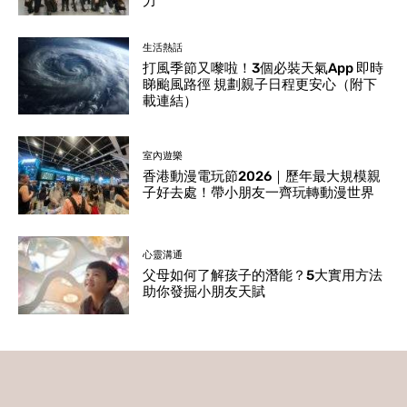
力
生活熱話
打風季節又嚟啦！3個必裝天氣App 即時
睇颱風路徑 規劃親子日程更安心（附下
載連結）
室內遊樂
香港動漫電玩節2026｜歷年最大規模親
子好去處！帶小朋友一齊玩轉動漫世界
心靈溝通
父母如何了解孩子的潛能？5大實用方法
助你發掘小朋友天賦