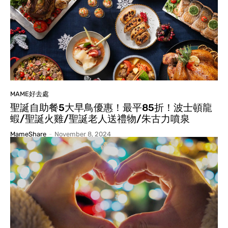
MAME好去處
聖誕自助餐5大早鳥優惠！最平85折！波士頓龍
蝦/聖誕火雞/聖誕老人送禮物/朱古力噴泉
MameShare
-
November 8, 2024