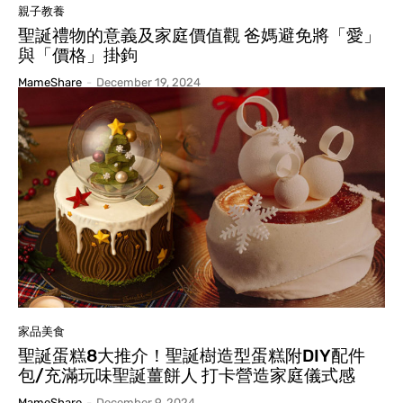
親子教養
聖誕禮物的意義及家庭價值觀 爸媽避免將「愛」
與「價格」掛鉤
MameShare
-
December 19, 2024
家品美食
聖誕蛋糕8大推介！聖誕樹造型蛋糕附DIY配件
包/充滿玩味聖誕薑餅人 打卡營造家庭儀式感
MameShare
-
December 9, 2024