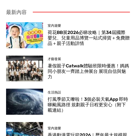
最新內容
室內遊樂
荷花BB展2026必睇攻略｜第34屆國際
嬰兒、兒童用品博覽一站式掃貨＋免費贈
品＋親子活動詳情
才藝發展
暑假親子Catwalk體驗班限時優惠！媽媽
同小朋友一齊踏上伸展台 展現自信與魅
力
生活熱話
打風季節又嚟啦！3個必裝天氣App 即時
睇颱風路徑 規劃親子日程更安心（附下
載連結）
室內遊樂
香港動漫電玩節2026｜歷年最大規模親