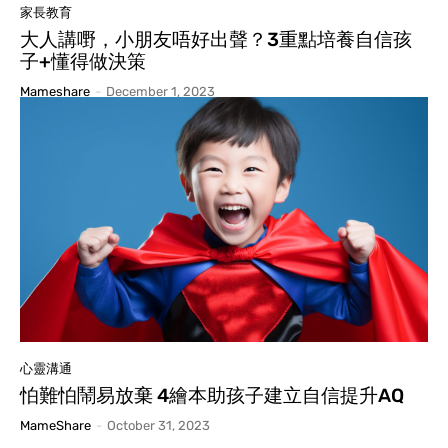
家長教育
大人講嘢，小朋友唔好出聲？3重點培養自信孩
子+懂得做決策
Mameshare
-
December 1, 2023
心靈溝通
怕難怕鬧易放棄 4繪本助孩子建立自信提升AQ
MameShare
-
October 31, 2023