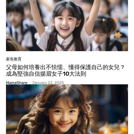
家長教育
父母如何培養出不怯懦、懂得保護自己的女兒？
成為堅強自信揚眉女子10大法則
MameShare
-
January 22, 2025