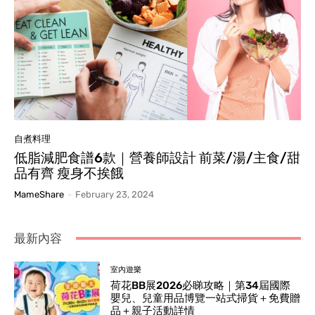
自煮料理
低脂減肥食譜6款｜營養師設計 前菜/湯/主食/甜
品有齊 瘦身不挨餓
MameShare
-
February 23, 2024
最新內容
室內遊樂
荷花BB展2026必睇攻略｜第34屆國際
嬰兒、兒童用品博覽一站式掃貨＋免費贈
品＋親子活動詳情