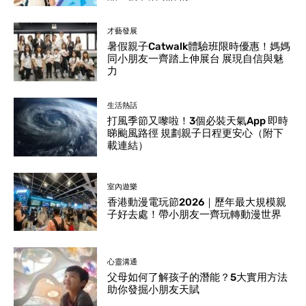
才藝發展
暑假親子Catwalk體驗班限時優惠！媽媽
同小朋友一齊踏上伸展台 展現自信與魅
力
生活熱話
打風季節又嚟啦！3個必裝天氣App 即時
睇颱風路徑 規劃親子日程更安心（附下
載連結）
室內遊樂
香港動漫電玩節2026｜歷年最大規模親
子好去處！帶小朋友一齊玩轉動漫世界
心靈溝通
父母如何了解孩子的潛能？5大實用方法
助你發掘小朋友天賦