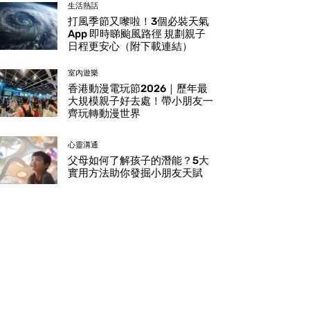
生活熱話
打風季節又嚟啦！3個必裝天氣
App 即時睇颱風路徑 規劃親子
日程更安心（附下載連結）
室內遊樂
香港動漫電玩節2026｜歷年最
大規模親子好去處！帶小朋友一
齊玩轉動漫世界
心靈溝通
父母如何了解孩子的潛能？5大
實用方法助你發掘小朋友天賦