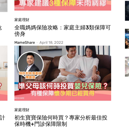
家庭理財
危
全職媽媽保險攻略：家庭主婦3類保障可
傍身
MameShare
-
April 18, 2022
家庭理財
計
初生寶寶保險何時買？專家分析最佳投
保時機+門診保障限制