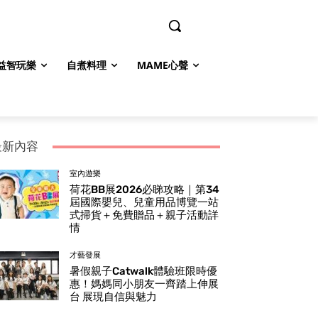
益智玩樂
自煮料理
MAME心聲
最新內容
室內遊樂
荷花BB展2026必睇攻略｜第34
屆國際嬰兒、兒童用品博覽一站
式掃貨＋免費贈品＋親子活動詳
情
才藝發展
暑假親子Catwalk體驗班限時優
惠！媽媽同小朋友一齊踏上伸展
台 展現自信與魅力