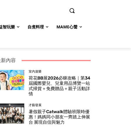
益智玩樂
自煮料理
MAME心聲
最新內容
室內遊樂
荷花BB展2026必睇攻略｜第34
屆國際嬰兒、兒童用品博覽一站
式掃貨＋免費贈品＋親子活動詳
情
才藝發展
暑假親子Catwalk體驗班限時優
惠！媽媽同小朋友一齊踏上伸展
台 展現自信與魅力