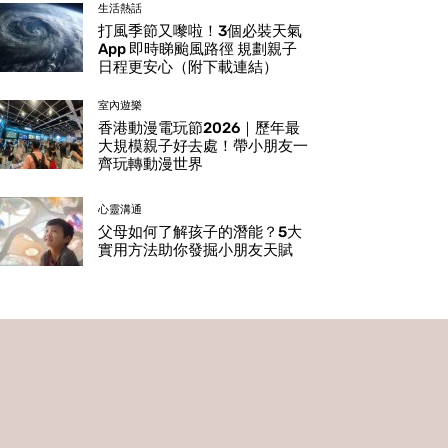
生活熱話
打風季節又嚟啦！3個必裝天氣
App 即時睇颱風路徑 規劃親子
日程更安心（附下載連結）
室內遊樂
香港動漫電玩節2026｜歷年最
大規模親子好去處！帶小朋友一
齊玩轉動漫世界
心靈溝通
父母如何了解孩子的潛能？5大
實用方法助你發掘小朋友天賦