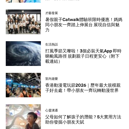
才藝發展
暑假親子Catwalk體驗班限時優惠！媽媽
同小朋友一齊踏上伸展台 展現自信與魅
力
生活熱話
打風季節又嚟啦！3個必裝天氣App 即時
睇颱風路徑 規劃親子日程更安心（附下
載連結）
室內遊樂
香港動漫電玩節2026｜歷年最大規模親
子好去處！帶小朋友一齊玩轉動漫世界
心靈溝通
父母如何了解孩子的潛能？5大實用方法
助你發掘小朋友天賦