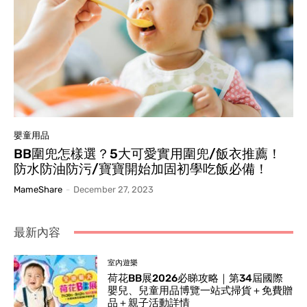
嬰童用品
BB圍兜怎樣選？5大可愛實用圍兜/飯衣推薦！
防水防油防污/寶寶開始加固初學吃飯必備！
MameShare
-
December 27, 2023
最新內容
室內遊樂
荷花BB展2026必睇攻略｜第34屆國際
嬰兒、兒童用品博覽一站式掃貨＋免費贈
品＋親子活動詳情