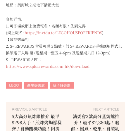
地點：奧海城 2 期地下活動大堂
參加詳情:
1. 可即場或網上免費報名，名額有限，先到先得
(網上報名:
https://invtdu.to/LEGOHOUSEOFFRIENDS
)
【關於樂高®】
2. S+ REWARDS 會員可憑 3 點數，於 S+ REWARDS 手機應用程式上
換領電子入場 證 (逢星期一至五 4-6pm 及逢星期六日 12-3pm)
S+ REWARDS APP：
https://www.splusrewards.com.hk/download
LEGO
商場好去處
親子好去處
PREVIOUS ARTICLE
NEXT ARTICLE
5大高分氣炸鍋推介 最平
消委會3款高分蒸焗爐推
$298入手！煎炸烤焗樣樣
介！最平$2,380起！發
齊 / 自動關機功能！附消
酵、慢煮、乾果、自製乳