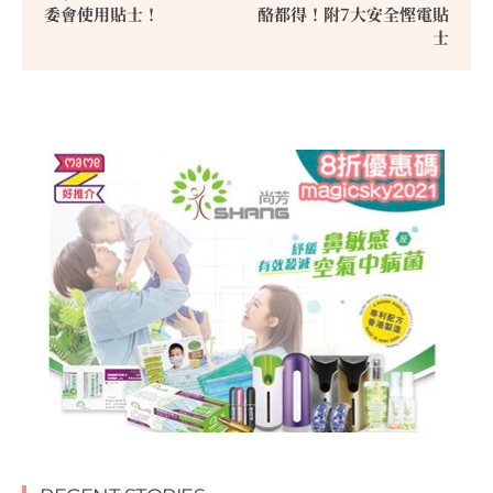
委會使用貼士！
酪都得！附7大安全慳電貼
士