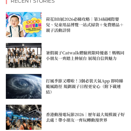
RECENT STORIES
荷花BB展2026必睇攻略｜第34屆國際嬰
兒、兒童用品博覽一站式掃貨＋免費贈品＋
親子活動詳情
暑假親子Catwalk體驗班限時優惠！媽媽同
小朋友一齊踏上伸展台 展現自信與魅力
打風季節又嚟啦！3個必裝天氣App 即時睇
颱風路徑 規劃親子日程更安心（附下載連
結）
香港動漫電玩節2026｜歷年最大規模親子好
去處！帶小朋友一齊玩轉動漫世界