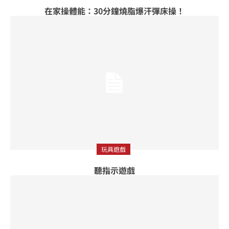
在家操體能：30分鐘燒脂爆汗彈床操！
玩具遊戲
聽指示遊戲