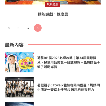
玩具遊戲
體能遊戲：速度篇
2
3
4
最新內容
荷花BB展2026必睇攻略｜第34屆國際嬰
兒、兒童用品博覽一站式掃貨＋免費贈品＋
親子活動詳情
暑假親子Catwalk體驗班限時優惠！媽媽同
小朋友一齊踏上伸展台 展現自信與魅力