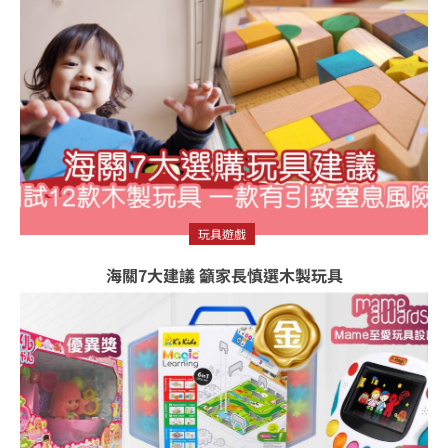
玩具遊戲
海關7大建議 籲家長慎選木製玩具