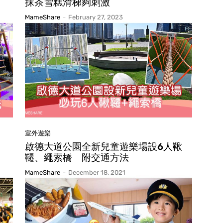
抹茶雪糕滑梯夠刺激
MameShare
-
February 27, 2023
室外遊樂
啟德大道公園全新兒童遊樂場設6人鞦
韆、繩索橋 附交通方法
MameShare
-
December 18, 2021