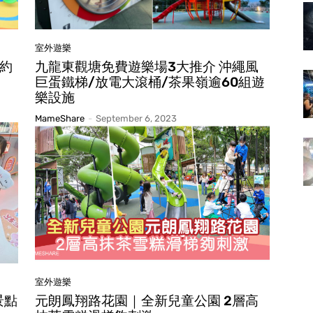
室外遊樂
預約
九龍東觀塘免費遊樂場3大推介 沖繩風
巨蛋鐵梯/放電大滾桶/茶果嶺逾60組遊
樂設施
MameShare
-
September 6, 2023
室外遊樂
景點
元朗鳳翔路花園｜全新兒童公園 2層高