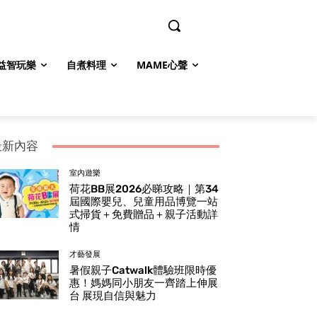
益智玩樂
自煮料理
MAME心聲
最新內容
室內遊樂
荷花BB展2026必睇攻略｜第34
屆國際嬰兒、兒童用品博覽一站
式掃貨＋免費贈品＋親子活動詳
情
才藝發展
暑假親子Catwalk體驗班限時優
惠！媽媽同小朋友一齊踏上伸展
台 展現自信與魅力