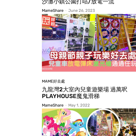
沙灘小鎮公園打咭/放電一流
MameShare
-
June 26, 2023
MAME好去處
九龍灣2大室內兒童遊樂場 過萬呎
PLAYHOUSE魔鬼滑梯
MameShare
-
May 1, 2022