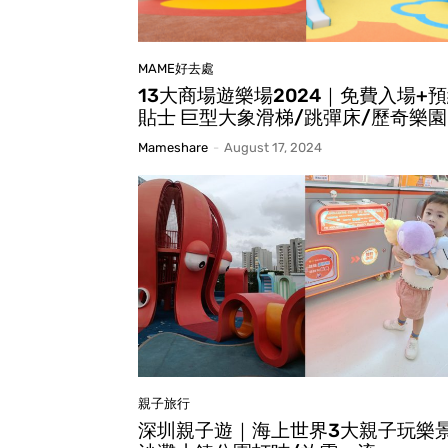
MAME好去處
13大商場遊樂場2024｜免費入場+
貼士 巨型大象滑梯/跳彈床/歷奇樂園
Mameshare
-
August 17, 2024
親子旅行
深圳親子遊｜海上世界3大親子玩樂