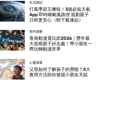
生活熱話
打風季節又嚟啦！3個必裝天氣
App 即時睇颱風路徑 規劃親子
日程更安心（附下載連結）
室內遊樂
香港動漫電玩節2026｜歷年最
大規模親子好去處！帶小朋友一
齊玩轉動漫世界
心靈溝通
父母如何了解孩子的潛能？5大
實用方法助你發掘小朋友天賦