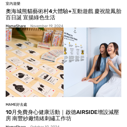
室內遊樂
奧海城熊貓藝術村4大體驗+互動遊戲 慶祝龍鳳胎
百日誕 宣揚綠色生活
MameShare
-
November 19, 2024
MAME好去處
10月免費身心健康活動｜啟德AIRSIDE增設減壓
房 南豐紗廠情緒刺繡工作坊
MameShare
-
October 10, 2024