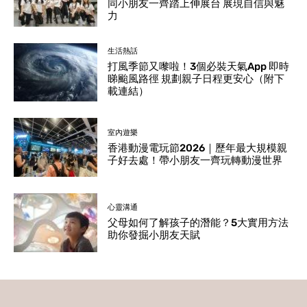
同小朋友一齊踏上伸展台 展現自信與魅
力
生活熱話
打風季節又嚟啦！3個必裝天氣App 即時
睇颱風路徑 規劃親子日程更安心（附下
載連結）
室內遊樂
香港動漫電玩節2026｜歷年最大規模親
子好去處！帶小朋友一齊玩轉動漫世界
心靈溝通
父母如何了解孩子的潛能？5大實用方法
助你發掘小朋友天賦