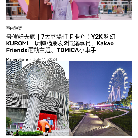
室內遊樂
暑假好去處｜7大商場打卡推介！Y2K 科幻
KUROMI、玩轉腦朋友2情緒專員、Kakao
Friends運動主題、TOMICA小車手
MameShare
-
July 11, 2024