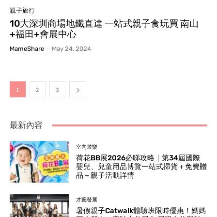
親子旅行
10大深圳商場地鐵直達 一站式親子食玩買 南山
+福田+會展中心
MameShare
-
May 24, 2024
1
2
3
最新內容
室內遊樂
荷花BB展2026必睇攻略｜第34屆國際
嬰兒、兒童用品博覽一站式掃貨＋免費贈
品＋親子活動詳情
才藝發展
暑假親子Catwalk體驗班限時優惠！媽媽