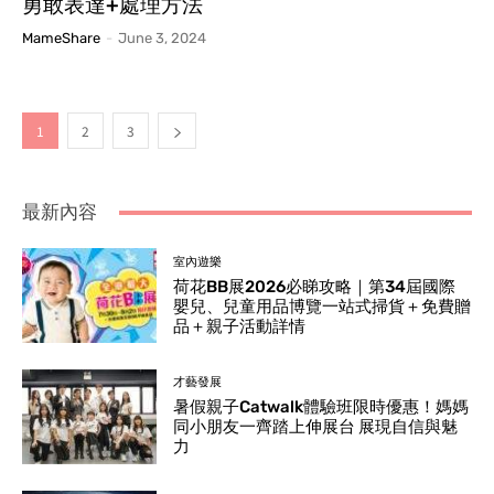
勇敢表達+處理方法
MameShare
-
June 3, 2024
1
2
3
最新內容
室內遊樂
荷花BB展2026必睇攻略｜第34屆國際
嬰兒、兒童用品博覽一站式掃貨＋免費贈
品＋親子活動詳情
才藝發展
暑假親子Catwalk體驗班限時優惠！媽媽
同小朋友一齊踏上伸展台 展現自信與魅
力