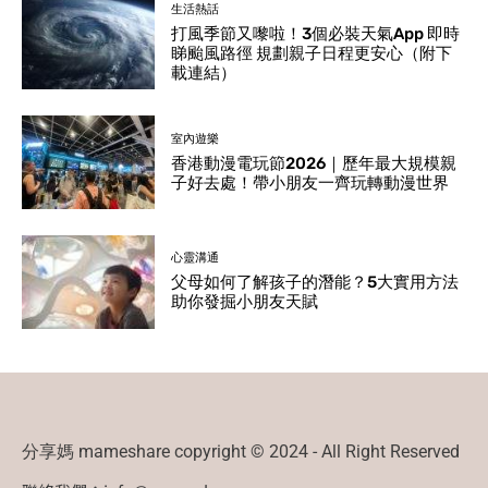
生活熱話
打風季節又嚟啦！3個必裝天氣App 即時
睇颱風路徑 規劃親子日程更安心（附下
載連結）
室內遊樂
香港動漫電玩節2026｜歷年最大規模親
子好去處！帶小朋友一齊玩轉動漫世界
心靈溝通
父母如何了解孩子的潛能？5大實用方法
助你發掘小朋友天賦
分享媽 mameshare copyright © 2024 - All Right Reserved