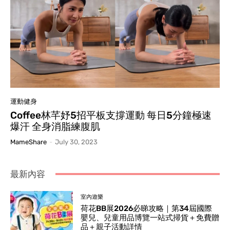
運動健身
Coffee林芊妤5招平板支撐運動 每日5分鐘極速
爆汗 全身消脂練腹肌
MameShare
-
July 30, 2023
最新內容
室內遊樂
荷花BB展2026必睇攻略｜第34屆國際
嬰兒、兒童用品博覽一站式掃貨＋免費贈
品＋親子活動詳情