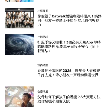
才藝發展
暑假親子Catwalk體驗班限時優惠！媽媽
同小朋友一齊踏上伸展台 展現自信與魅
力
生活熱話
打風季節又嚟啦！3個必裝天氣App 即時
睇颱風路徑 規劃親子日程更安心（附下
載連結）
室內遊樂
香港動漫電玩節2026｜歷年最大規模親
子好去處！帶小朋友一齊玩轉動漫世界
心靈溝通
父母如何了解孩子的潛能？5大實用方法
助你發掘小朋友天賦