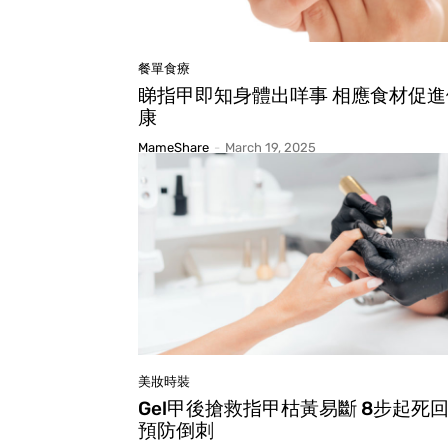
餐單食療
睇指甲即知身體出咩事 相應食材促進
康
MameShare
-
March 19, 2025
美妝時裝
Gel甲後搶救指甲枯黃易斷 8步起死
預防倒刺