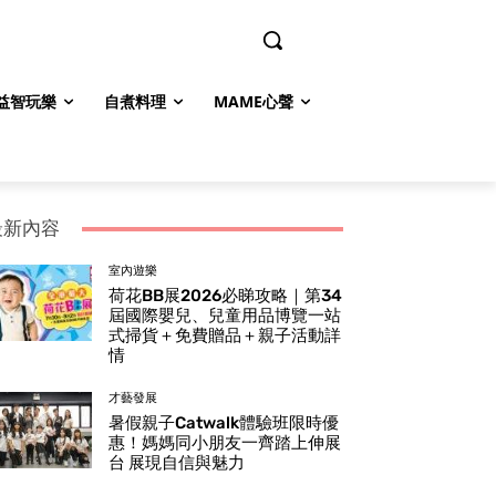
益智玩樂
自煮料理
MAME心聲
最新內容
室內遊樂
荷花BB展2026必睇攻略｜第34
屆國際嬰兒、兒童用品博覽一站
式掃貨＋免費贈品＋親子活動詳
情
才藝發展
暑假親子Catwalk體驗班限時優
惠！媽媽同小朋友一齊踏上伸展
台 展現自信與魅力