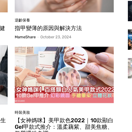
逆齡保養
健
指甲變薄的原因與解決方法
MameShare
-
October 23, 2024
時裝美妝
回生
【女神媽咪】美甲款色2022｜10款顯白
Gel甲款式推介：溫柔藕紫、甜美焦糖、