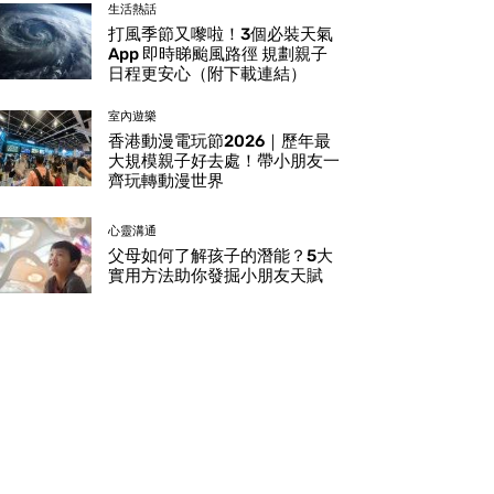
生活熱話
打風季節又嚟啦！3個必裝天氣
App 即時睇颱風路徑 規劃親子
日程更安心（附下載連結）
室內遊樂
香港動漫電玩節2026｜歷年最
大規模親子好去處！帶小朋友一
齊玩轉動漫世界
心靈溝通
父母如何了解孩子的潛能？5大
實用方法助你發掘小朋友天賦