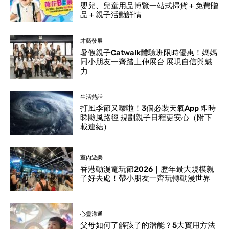
嬰兒、兒童用品博覽一站式掃貨＋免費贈
品＋親子活動詳情
才藝發展
暑假親子Catwalk體驗班限時優惠！媽媽
同小朋友一齊踏上伸展台 展現自信與魅
力
生活熱話
打風季節又嚟啦！3個必裝天氣App 即時
睇颱風路徑 規劃親子日程更安心（附下
載連結）
室內遊樂
香港動漫電玩節2026｜歷年最大規模親
子好去處！帶小朋友一齊玩轉動漫世界
心靈溝通
父母如何了解孩子的潛能？5大實用方法