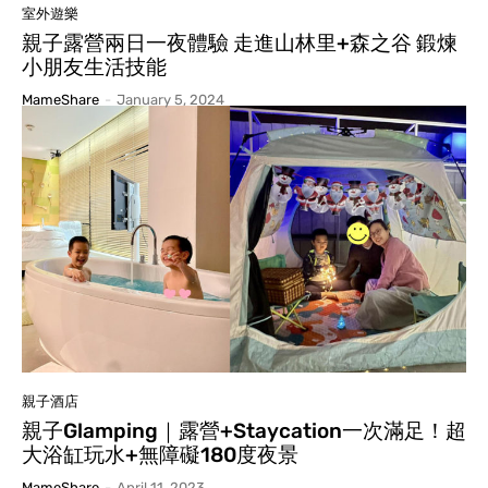
室外遊樂
親子露營兩日一夜體驗 走進山林里+森之谷 鍛煉
小朋友生活技能
MameShare
-
January 5, 2024
親子酒店
親子Glamping｜露營+Staycation一次滿足！超
大浴缸玩水+無障礙180度夜景
MameShare
-
April 11, 2023