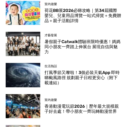
室內遊樂
荷花BB展2026必睇攻略｜第34屆國際
嬰兒、兒童用品博覽一站式掃貨＋免費贈
品＋親子活動詳情
才藝發展
暑假親子Catwalk體驗班限時優惠！媽媽
同小朋友一齊踏上伸展台 展現自信與魅
力
生活熱話
打風季節又嚟啦！3個必裝天氣App 即時
睇颱風路徑 規劃親子日程更安心（附下
載連結）
室內遊樂
香港動漫電玩節2026｜歷年最大規模親
子好去處！帶小朋友一齊玩轉動漫世界