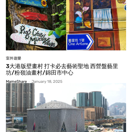
室外遊樂
3大港版壁畫村 打卡必去藝術聖地 西營盤藝里
坊/粉嶺油畫村/錦田市中心
MameShare
-
January 18, 2025