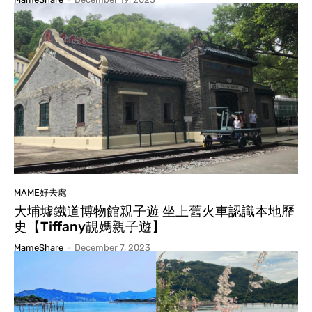
MAME好去處
大埔墟鐵道博物館親子遊 坐上舊火車認識本地歷
史【Tiffany靚媽親子遊】
MameShare
-
December 7, 2023