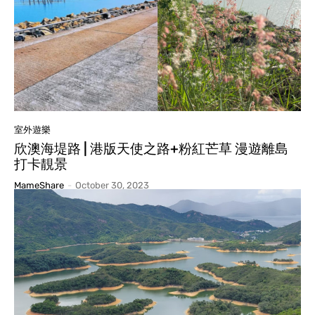
室外遊樂
欣澳海堤路 | 港版天使之路+粉紅芒草 漫遊離島
打卡靚景
MameShare
-
October 30, 2023