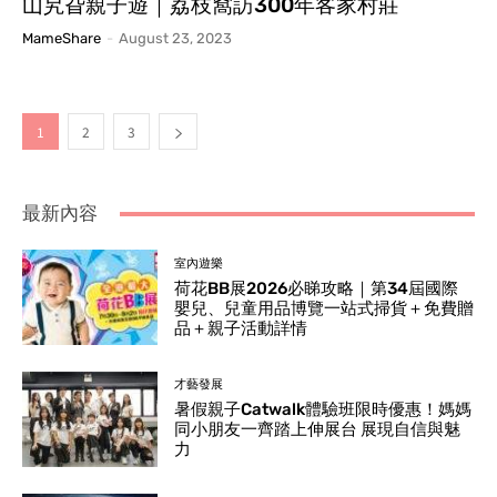
山旯旮親子遊｜荔枝窩訪300年客家村莊
MameShare
-
August 23, 2023
1
2
3
最新內容
室內遊樂
荷花BB展2026必睇攻略｜第34屆國際
嬰兒、兒童用品博覽一站式掃貨＋免費贈
品＋親子活動詳情
才藝發展
暑假親子Catwalk體驗班限時優惠！媽媽
同小朋友一齊踏上伸展台 展現自信與魅
力