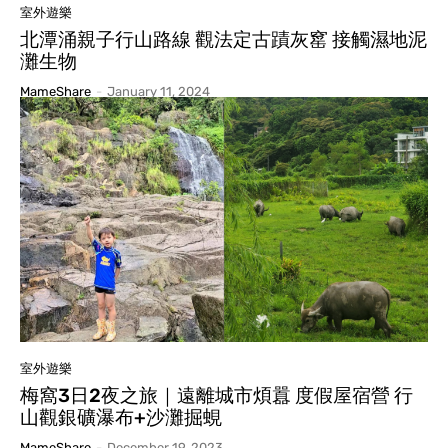
室外遊樂
北潭涌親子行山路線 觀法定古蹟灰窰 接觸濕地泥
灘生物
MameShare
-
January 11, 2024
室外遊樂
梅窩3日2夜之旅｜遠離城市煩囂 度假屋宿營 行
山觀銀礦瀑布+沙灘掘蜆
MameShare
-
December 19, 2023