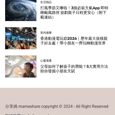
生活熱話
打風季節又嚟啦！3個必裝天氣App 即時
睇颱風路徑 規劃親子日程更安心（附下
載連結）
室內遊樂
香港動漫電玩節2026｜歷年最大規模親
子好去處！帶小朋友一齊玩轉動漫世界
心靈溝通
父母如何了解孩子的潛能？5大實用方法
助你發掘小朋友天賦
分享媽 mameshare copyright © 2024 - All Right Reserved