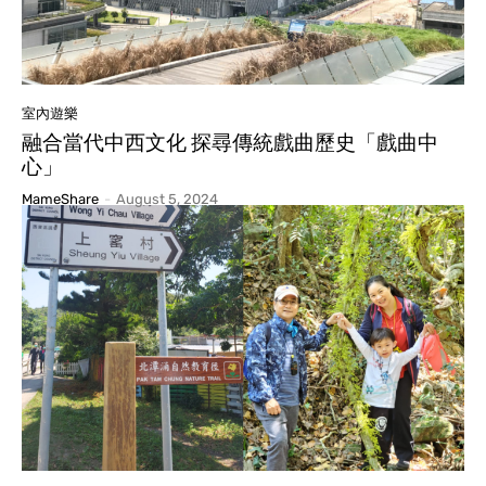
室內遊樂
融合當代中西文化 探尋傳統戲曲歷史「戲曲中
心」
MameShare
-
August 5, 2024