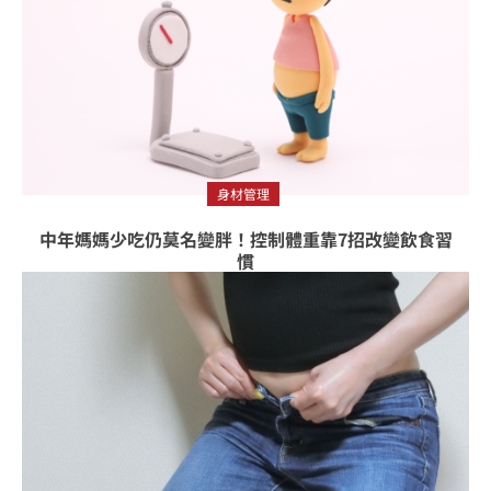
身材管理
中年媽媽少吃仍莫名變胖！控制體重靠7招改變飲食習
慣