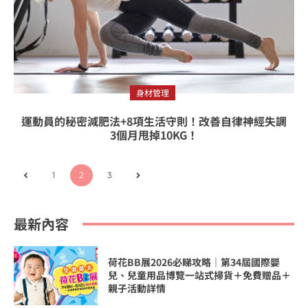
身材管理
運動員的秘密減肥法+8項生活守則！改善自律神經失調
3個月甩掉10KG！
1
2
3
最新內容
荷花BB展2026必睇攻略｜第34屆國際嬰
兒、兒童用品博覽一站式掃貨＋免費贈品＋
親子活動詳情