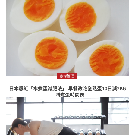
身材管理
日本爆紅「水煮蛋減肥法」 早餐改吃全熟蛋10日減2KG
｜附煮蛋時間表