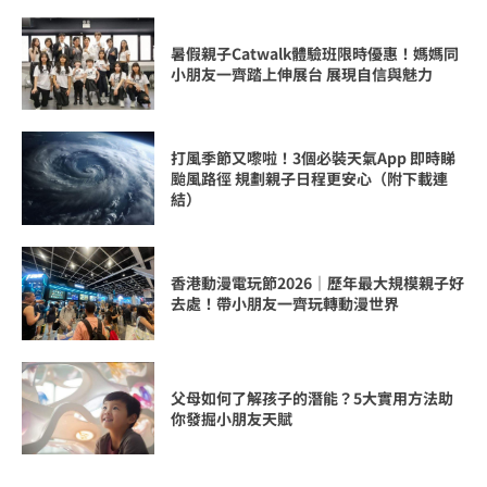
暑假親子Catwalk體驗班限時優惠！媽媽同
小朋友一齊踏上伸展台 展現自信與魅力
打風季節又嚟啦！3個必裝天氣App 即時睇
颱風路徑 規劃親子日程更安心（附下載連
結）
香港動漫電玩節2026｜歷年最大規模親子好
去處！帶小朋友一齊玩轉動漫世界
父母如何了解孩子的潛能？5大實用方法助
你發掘小朋友天賦