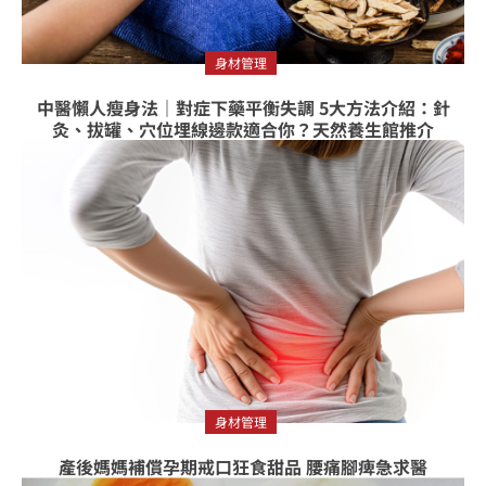
身材管理
中醫懶人瘦身法｜對症下藥平衡失調 5大方法介紹：針
灸、拔罐、穴位埋線邊款適合你？天然養生館推介
身材管理
產後媽媽補償孕期戒口狂食甜品 腰痛腳痺急求醫