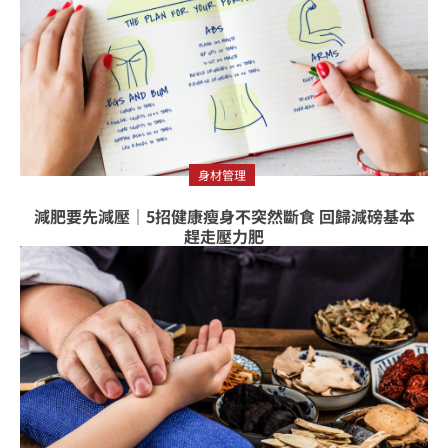
身材管理
減肥要先減壓｜5招健康瘦身不突然斷食 回歸減磅基本
趕走壓力肥