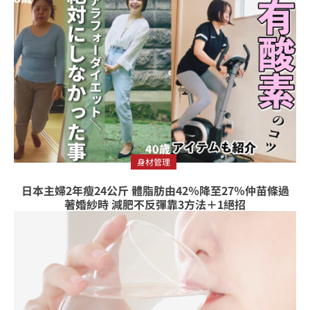
身材管理
日本主婦2年瘦24公斤 體脂肪由42％降至27％仲苗條過
著婚紗時 減肥不反彈靠3方法＋1絕招