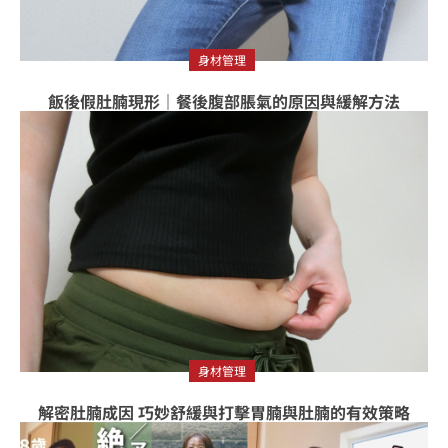
身材管理
飯後假肚腩現形｜餐後腹部脹氣的原因與緩解方法
身材管理
解密肚腩成因 巧妙舒緩與打擊胃腩與肚腩的有效策略