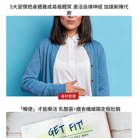
5大習慣把身體養成易瘦體質 激活自律神經 加速新陳代
謝
身材管理
「暢便」才能樂活 乳酸菌+膳食纖維踢走假肚腩