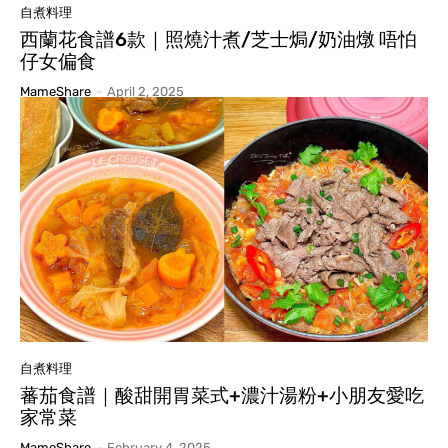
自煮料理
西蘭花食譜6款｜照燒汁煮/芝士焗/奶油燉 唔怕
仔女偏食
MameShare
-
April 2, 2025
自煮料理
蕃茄食譜｜酸甜開胃菜式+濃汁湯粉+小朋友愛吃
家常菜
MameShare
-
February 4, 2025