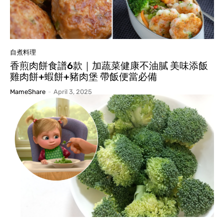
自煮料理
香煎肉餅食譜6款｜加蔬菜健康不油膩 美味添飯
雞肉餅+蝦餅+豬肉堡 帶飯便當必備
MameShare
-
April 3, 2025