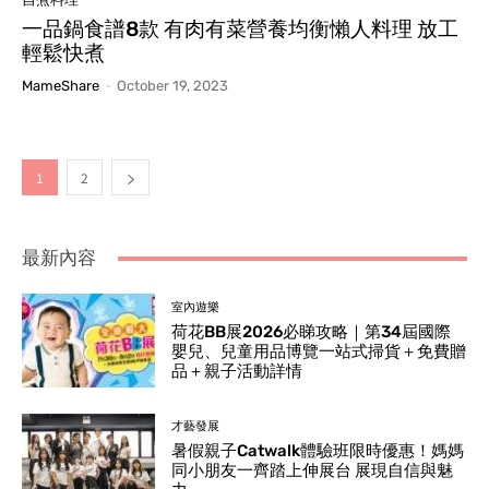
一品鍋食譜8款 有肉有菜營養均衡懶人料理 放工
輕鬆快煮
MameShare
-
October 19, 2023
1
2
最新內容
室內遊樂
荷花BB展2026必睇攻略｜第34屆國際
嬰兒、兒童用品博覽一站式掃貨＋免費贈
品＋親子活動詳情
才藝發展
暑假親子Catwalk體驗班限時優惠！媽媽
同小朋友一齊踏上伸展台 展現自信與魅