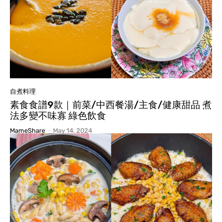
自煮料理
素食食譜9款｜前菜/中西餐湯/主食/健康甜品 煮
法多變不味寡 綠色飲食
MameShare
-
May 14, 2024