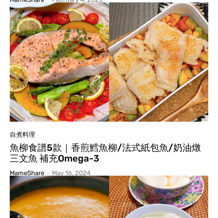
自煮料理
魚柳食譜5款｜香煎鱈魚柳/法式紙包魚/奶油燉
三文魚 補充Omega-3
MameShare
-
May 16, 2024