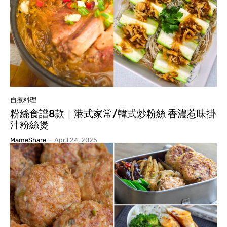
自煮料理
粉絲食譜8款｜港式家常/韓式炒粉絲 香濃惹味掛
汁粉絲煲
MameShare
-
April 24, 2025