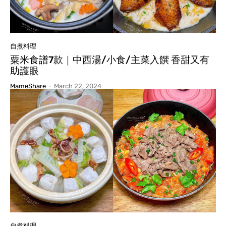
自煮料理
粟米食譜7款｜中西湯/小食/主菜入饌 香甜又有
助護眼
MameShare
-
March 22, 2024
自煮料理