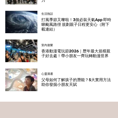
力
生活熱話
打風季節又嚟啦！3個必裝天氣App 即時
睇颱風路徑 規劃親子日程更安心（附下
載連結）
室內遊樂
香港動漫電玩節2026｜歷年最大規模親
子好去處！帶小朋友一齊玩轉動漫世界
心靈溝通
父母如何了解孩子的潛能？5大實用方法
助你發掘小朋友天賦