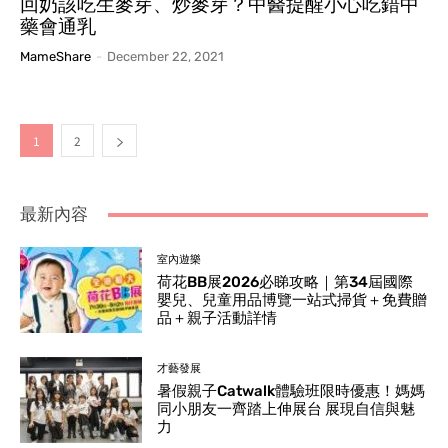
回奶該吃生麥芽、炒麥芽？中醫提醒小心吃錯中
藥會通乳
MameShare
-
December 22, 2021
1
2
最新內容
室內遊樂
荷花BB展2026必睇攻略｜第34屆國際
嬰兒、兒童用品博覽一站式掃貨＋免費贈
品＋親子活動詳情
才藝發展
暑假親子Catwalk體驗班限時優惠！媽媽
同小朋友一齊踏上伸展台 展現自信與魅
力