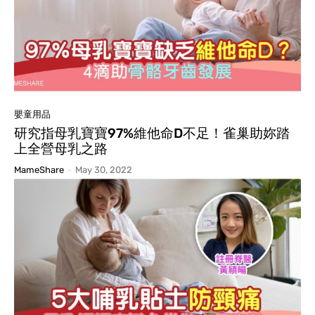
嬰童用品
研究指母乳寶寶97%維他命D不足！雀巢助妳踏
上全營母乳之路
MameShare
-
May 30, 2022