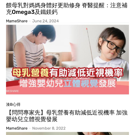
餵母乳對媽媽身體好更助修身 脊醫提醒：注意補
充Omega3及鐵鎂鈣
MameShare
-
June 24, 2024
湊B心得
【問問專家先】母乳營養有助減低近視機率 加強
嬰幼兒立體視覺發展
MameShare
-
November 8, 2022