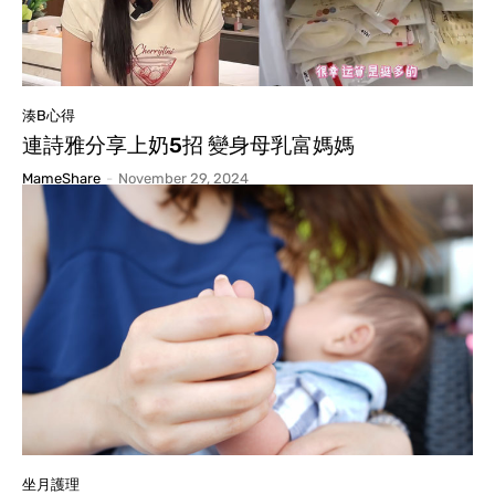
湊B心得
連詩雅分享上奶5招 變身母乳富媽媽
MameShare
-
November 29, 2024
坐月護理