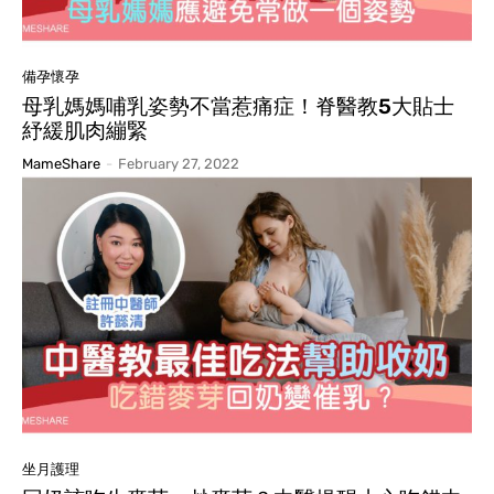
備孕懷孕
母乳媽媽哺乳姿勢不當惹痛症！脊醫教5大貼士
紓緩肌肉繃緊
MameShare
-
February 27, 2022
坐月護理