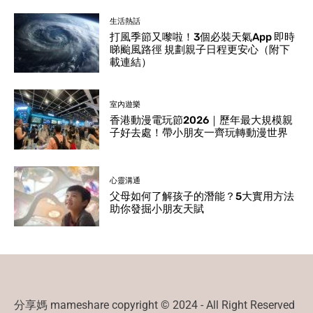
生活熱話
打風季節又嚟啦！3個必裝天氣App 即時
睇颱風路徑 規劃親子日程更安心（附下
載連結）
室內遊樂
香港動漫電玩節2026｜歷年最大規模親
子好去處！帶小朋友一齊玩轉動漫世界
心靈溝通
父母如何了解孩子的潛能？5大實用方法
助你發掘小朋友天賦
分享媽 mameshare copyright © 2024 - All Right Reserved